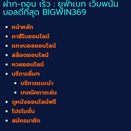
ฝาก-ถอน เร็ว : ยูฟ่าเบท เว็บพนัน
บอลดีที่สุด BIGWIN369
หน้าหลัก
คาสิโนออนไลน์
แทงบอลออนไลน์
สล็อตออนไลน์
หวยออนไลน์
บริการอื่นๆ
บริการแนะนำ
เทคนิคการเล่น
ดูหนังออนไลน์ฟรี
โปรโมชั่น
สมัครมาชิก