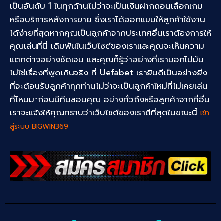
เป็นอันดับ 1 ในทุกด้านไม่ว่าจะเป็นเงินฝากถอนเลือกเกม
หรือบริการหลังการขาย ซึ่งเราได้ออกแบบให้ลูกค้าใช้งาน
ได้ง่ายที่สุดหากคุณเป็นลูกค้าจากประเทศอื่นเราต้องการให้
คุณเล่นที่นี่ เดิมพันในเว็บไซต์ของเราและคุณจะเห็นความ
แตกต่างอย่างชัดเจน และคุณก็รู้ว่าอย่างที่เราบอกไปมัน
ไม่ใช่เรื่องที่พูดเกินจริง ที่ Uefabet เรายินดีเป็นอย่างยิ่ง
ที่จะต้อนรับลูกค้าทุกท่านไม่ว่าจะเป็นลูกค้าใหม่ที่ไม่เคยเล่น
ที่ไหนมาก่อนมีทีมสอนคุณ อย่างทั่วถึงหรือลูกค้าจากที่อื่น
เราจะแจ้งให้คุณทราบว่าเว็บไซต์ของเราดีที่สุดในขณะนี้
เข้า
สู่ระบบ
BIGWIN369