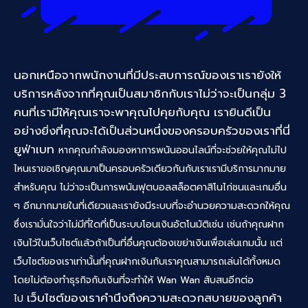
นอกเหนือจากพนักงานที่มีประสบการณ์ของเราเรายังให้
บริการหลังจากที่คุณเป็นสมาชิกกับเราไม่ว่าจะเป็นกลุ่ม 3
คนที่เรามีให้คุณเราจะพาคุณไปคุยกับคุณ เรายินดีเป็น
อย่างยิ่งที่คุณจะได้เป็นส่วนหนึ่งของครอบครัวของเราที่นี่
ยูฟ่าเบท
หากคุณกำลังมองหาการพนันออนไลน์ที่จะช่วยให้คุณไม่ไป
ไหนเราขอเชิญคุณมาเป็นครอบครัวเดียวกันกับเราเรามีบริการมากมาย
สำหรับคุณ ไม่ว่าจะเป็นการพนันฟุตบอลสล็อตคาสิโนไก่ชนและเกมอื่น
ๆ อีกมากมายในที่เดียวและเรายังมีระบบที่จะอำนวยความสะดวกให้คุณ
ซึ่งเรามั่นใจว่าไม่มีที่ใดที่เป็นระบบโอนเงินอัตโนมัติเช่น เช่นถ้าคุณฝาก
เงินไว้ในเว็บไซต์แล้วถ้าเป็นที่อื่นคุณต้องเขย่าเงินเพื่อเล่นเกมนั้น แต่
เว็บไซต์ของเราเท่านั้นที่คุณฝากเงินกับเราคุณสามารถเล่นได้ทั้งหมด
โดยไม่ต้องทำธุรกิจกับเงินที่จะทำให้ Wan Wan สับสนอีกต่อ
เว็บไซต์ของเราคำนึงถึงความสะดวกสบายของลูกค้า
ไป