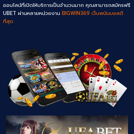
ออนไลน์ที่เปิดให้บริการเป็นจำนวนมาก คุณสามารถสมัครฟรี
UBET ผ่านหลายหน่วยงาน
BIGWIN369
เว็บพนันบอลดี
ที่สุด