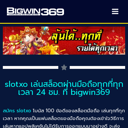
slotxo เล่นสล็อตผ่านมือถือทุกที่ทุก
เวลา 24 ชม. ที่ bigwin369
สมัคร slotxo
โบนัส 100 ข้อดีของสล็อตมือถือ เล่นทุกที่ทุก
เวลา หากคุณเป็นแฟนสล็อตของมือถือคุณต้องเข้าใจวิธีการ
เล่นหากแอปพลิเคชันไม่ได้รับการออกแบบมาอย่างดี จะส่ง