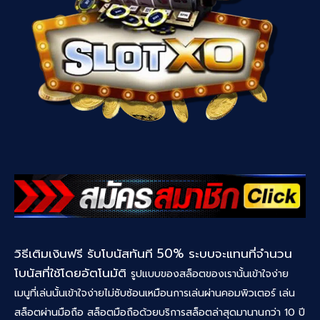
วิธีเติมเงินฟรี รับโบนัสทันที 50% ระบบจะแทนที่จำนวน
โบนัสที่ใช้โดยอัตโนมัติ
รูปแบบของสล็อตของเรานั้นเข้าใจง่าย
เมนูที่เล่นนั้นเข้าใจง่ายไม่ซับซ้อนเหมือนการเล่นผ่านคอมพิวเตอร์
เล่น
สล็อตผ่านมือถือ
สล็อตมือถือด้วยบริการสล็อตล่าสุดมานานกว่า 10 ปี