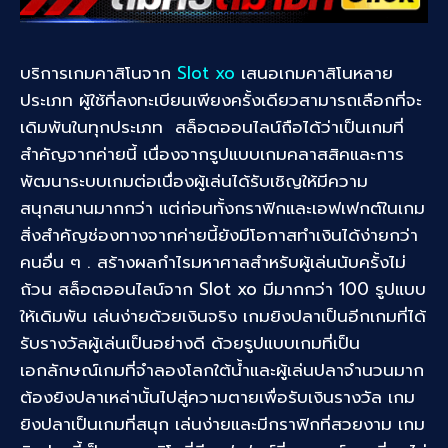
บริการเกมคาสิโนจาก
Slot xo
เสนอเกมคาสิโนหลาย
ประเภท ผู้ใช้ที่ลงทะเบียนเพียงครั้งเดียวสามารถเลือกที่จะ
เดิมพันในทุกประเภท สล็อตออนไลน์ถือได้ว่าเป็นเกมที่
สำคัญจากค่ายนี้ เนื่องจากรูปแบบเกมคลาสสิคและการ
พัฒนาระบบเกมต่อเนื่องผู้เล่นได้รับเชิญให้มีความ
สนุกสนานมากกว่า แต่ก่อนทั้งกราฟิกและเอฟเฟกต์ในเกม
สิ่งสำคัญช่องทางจากค่ายนี้ยังมีโอกาสทำเงินได้ง่ายกว่า
คนอื่น ๆ . สร้างผลกำไรมหาศาลสำหรับผู้เล่นนับครั้งไม่
ถ้วน สล็อตออนไลน์จาก Slot xo มีมากกว่า 100 รูปแบบ
ให้เดิมพัน เล่นง่ายด้วยเงินจริง เกมยิงปลาเป็นอีกเกมที่ได้
รับรางวัลผู้เล่นเป็นอย่างดี ด้วยรูปแบบเกมที่เป็น
เอกลักษณ์เกมที่จำลองโลกใต้น้ำและผู้เล่นปลาจำนวนมาก
ต้องยิงปลาเหล่านั้นไปสู่ความตายเพื่อรับเงินรางวัล เกม
ยิงปลาเป็นเกมที่สนุก เล่นง่ายและมีกราฟิกที่สวยงาม เกม