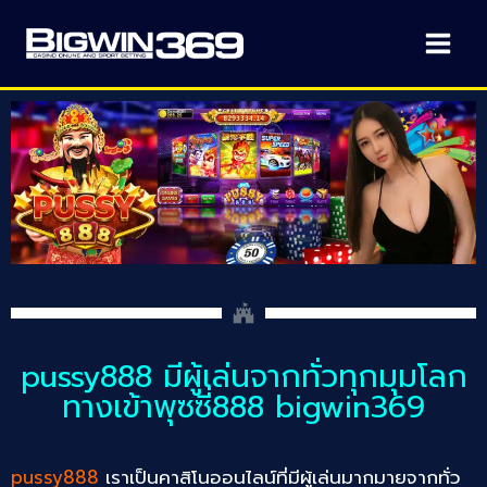
pussy888 มีผู้เล่นจากทั่วทุกมุมโลก
ทางเข้าพุซซี่888 bigwin369
pussy888
เราเป็นคาสิโนออนไลน์ที่มีผู้เล่นมากมายจากทั่ว