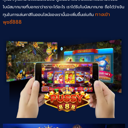
โบนัสมากมายที่บอกเราว่าเราจะได้อะไร เราได้รับโบนัสมากมาย ถือได้ว่าเงิน
ทางเข้า
ทุนในการเล่นคาสิโนออนไลน์ของเรานั้นจะเพิ่มขึ้นเช่นกัน
พุซซี่888