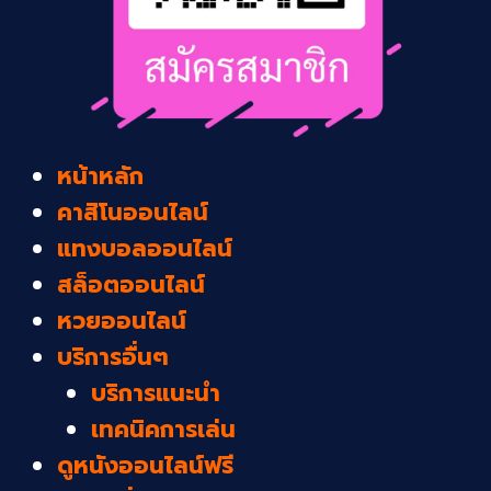
หน้าหลัก
คาสิโนออนไลน์
แทงบอลออนไลน์
สล็อตออนไลน์
หวยออนไลน์
บริการอื่นๆ
บริการแนะนำ
เทคนิคการเล่น
ดูหนังออนไลน์ฟรี