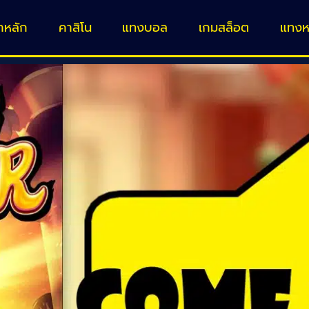
าหลัก
คาสิโน
แทงบอล
เกมสล็อต
แทง