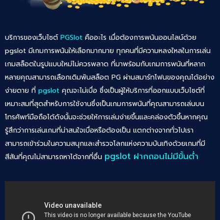
บริการของเว็บไซต์
PGSlot
คืออะไร
เมื่อต้องการพนันออนไลน์ด้วย
pgslot มีเกมการพนันให้เลือกมากมาย ทุกคนที่มีความหลงใหลในการเล่น
เกมสล็อตในรูปแบบใหม่ไม่ควรพลาด ที่มาพร้อมกับเกมการพนันที่หลาก
หลายคุณสามารถเลือกเดิมพันสล็อต PG ผ่านสมาร์ทโฟนของคุณได้อย่าง
ง่ายดาย ที่
pgslot
คุณจะไม่เบื่อ ซึ่งเป็นผู้ให้บริการที่ออกแบบเว็บไซต์ที่
เหมาะสมที่สุดสำหรับการใช้งานซึ่งเป็นเกมการพนันที่คุณสามารถเล่นบน
โทรศัพท์มือถือได้ดังนั้นจะช่วยให้การเล่นง่ายขึ้นและคล่องตัวขึ้นหากคุณ
รู้สึกว่าการเล่นเกมที่น่าสนใจเบื่อหรือต้องเป็น แตกต่างจากทั่วไปเรา
สามารถเข้าร่วมในความสนุกและสำรวจโลกแห่งความบันเทิงด้วยเกมที่มี
pgslot ฝากถอนไม่มีขั้นต่ำ
สีสันที่คุณไม่สามารถหาได้จากที่อื่น