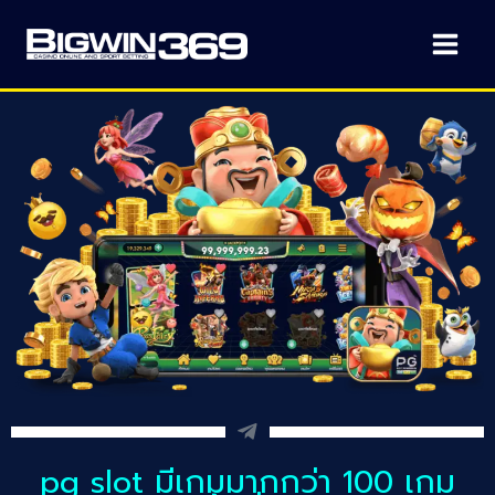
pg slot มีเกมมากกว่า 100 เกม