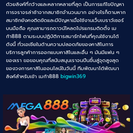
ด้วยลิงค์ที่กว้างและหลากหลายที่สุด เป็นการแก้ไขปัญหา
การจราจรล่าช้าจากสมาชิกจำนวนมาก อย่างไรก็ตามหาก
สมาชิกยังคงติดขัดและมีปัญหาเมื่อใช้งานเว็บเบราว์เซอร์
บนมือถือ คุณสามารถดาวน์โหลดโปรแกรมติดตั้ง เม
ก้า888 ตามระบบปฏิบัติการสมาร์ทโฟนที่คุณใช้งานได้
ดังนี้ ทั่วเอเชียในด้านความปลอดภัยของคาสิโนการ
บริการลูกค้าการออกแบบคาสิโนและอื่น ๆ มันมีแฟน ๆ
ของเรา ขอขอบคุณที่สนับสนุนเราจนปีนขึ้นสู่จุดสูงสุด
ของวงการคาสิโนออนไลน์ในวันนี้ ทีมพัฒนาได้พัฒนา
ลิงค์สำหรับเข้า เมก้า888
bigwin369