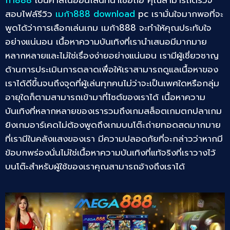
ก้า888
เป็นคาสิโนออนไลน์ที่น่าเชื่อถือ คุณสามารถตรวจ
สอบไฟล์รีวิว
เมก้า888 download
pc เรามั่นใจมากพอที่จะ
พูดได้ว่าการเลือกเล่นเกม เมก้า888 จะทำให้คุณประทับใจ
อย่างแน่นอน เนื้อหาความบันเทิงที่เรานำเสนอมีมากมาย
หลากหลายและไม่ใช่เรื่องง่ายอย่างแน่นอน เรามีผู้เชี่ยวชาญ
ด้านการประเมินการตลาดเพื่อให้เราสามารถดูแลเนื้อหาของ
เราได้ดีขึ้นจนถึงจุดที่ผู้เล่นทุกคนไม่ว่าจะเป็นเพศใดหรือกลุ่ม
อายุใดก็ตามสามารถเข้ามาที่ไซต์ของเราได้ เนื้อหาความ
บันเทิงที่หลากหลายของเรารวมถึงเกมสล็อตเกมตกปลาเกม
ยิงเกมอาร์เคดไม่ต้องพูดถึงเกมบนโต๊ะถ่ายทอดสดมากมาย
ที่เรามีในคลังแสงของเรา มีความปลอดภัยที่จะกล่าวว่าหากมี
ข้อบกพร่องนั่นไม่ใช่เนื้อหาความบันเทิงที่แท้จริงที่เราวางไว้
บนโต๊ะสำหรับผู้ใช้ของเราคุณสามารถอ้างถึงเราได้