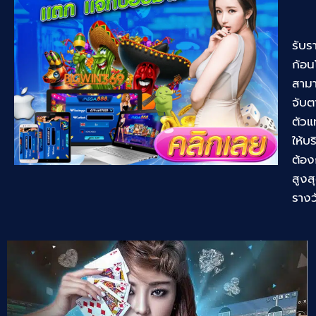
รับร
ก้อน
สามา
จับต
ตัวแ
ให้บ
ต้อง
สูงส
รางว