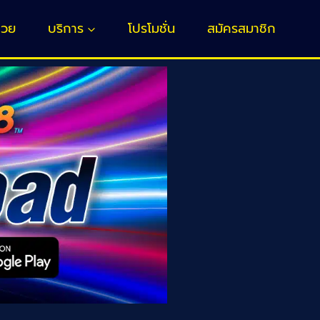
หวย
บริการ
โปรโมชั่น
สมัครสมาชิก