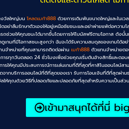
างวัลใหญ่บน
โหลดเมก้า888
ด้วยการเดิมพันขนาดใหญ่และในเวลาท
โตอย่าลืมรักษาตัวเองให้อยู่เหนือชัยชนะและอย่าพ่ายแพ้ต่อความโลภ
รถช่วยให้คุณชนะได้มากขึ้นโดยการให้โบนัสฟรีตามโอกาส ดังนั้
าดูเกมที่มีโอกาสชนะสูงกว่า ฉันจะได้รับความสมดุลของเกมได้
ทนจำหน่ายที่คุณสามารถติดต่อผ่าน
เมก้า888
ตัวแทนจำหน่ายตอ
ริการทุกวันตลอด 24 ชั่วโมงเพื่อช่วยคุณเริ่มต้นอ้างสิทธิ์และ
การให้คุณมีประสบการณ์การเล่นเกมที่ดีที่สุดที่คาสิโนออนไลน์สา
ุดจากบริการออนไลน์ที่ดีที่สุดของเรา รับการโอนเงินที่ดีที่สุดผ่
ัลให้คุณด้วยวิธีที่ปลอดภัยและปลอดภัยที่สุดสำหรับความเป็นส่ว
เข้ามาสนุกได้ที่นี่ 