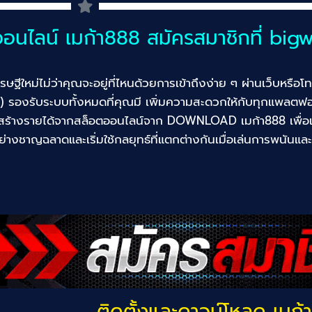
ไลน์ เมก้า888 สมัครสมาชิกที่ big
ใหม่ไม่ว่าคุณจะอยู่ที่ไหนด้วยการเข้าถึงง่าย ๆ ผ่านเว็บหรือโท
) รองรับระบบทั้งหมดที่คุณมี เพิ่มความสะดวกให้กับทุกแพลตฟ
การสร้างรายได้จากสล็อตออนไลน์จาก DOWNLOAD เมก้า888 เพื่อเพิ
ย่างชาญฉลาดและเริ่มใช้กลยุทธ์ที่แตกต่างกันเมื่อเล่นการพนันแล
ติดตั้งและดาวน์โหลด เมก้