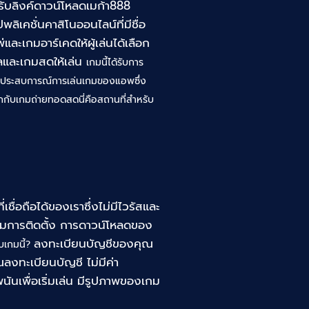
ับลิงค์ดาวน์โหลดเมก้า888
ลิเคชั่นคาสิโนออนไลน์ที่มีชื่อ
ละเกมอาร์เคดให้ผู้เล่นได้เลือก
ัลและเกมสดให้เล่น
เกมนี้ได้รับการ
กับประสบการณ์การเล่นเกมของแอพซึ่ง
ับเกมถ่ายทอดสดนี่คือสถานที่สำหรับ
ชื่อถือได้ของเราซึ่งไม่มีไวรัสและ
ิ่มการติดตั้ง การดาวน์โหลดของ
ลงทะเบียนบัญชีของคุณ
บเกมนี้?
ลงทะเบียนบัญชี ไม่มีค่า
นเพื่อเริ่มเล่น มีรูปภาพของเกม