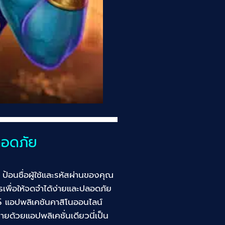
ลอดภัย
 ป้อนชื่อผู้ใช้และรหัสผ่านของคุณ
ารเพื่อให้จดจำได้ง่ายและปลอดภัย
 แอปพลิเคชันคาสิโนออนไลน์
ด้วยแอปพลิเคชั่นเดียวนี่เป็น