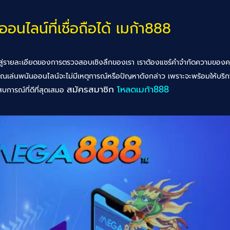
ออนไลน์ที่เชื่อถือได้ เมก้า888
ข้าสู่รายละเอียดของการตรวจสอบเชิงลึกของเรา เราต้องแชร์คำจำกัดความของค
หากคุณเล่นพนันออนไลน์จะไม่มีเหตุการณ์หรือปัญหาดังกล่าว เพราะจะพร้อมให้บ
สมัครสมาชิก
โหลดเมก้า888
สบการณ์ที่ดีที่สุดเสมอ