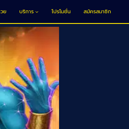
หวย
บริการ
โปรโมชั่น
สมัครสมาชิก