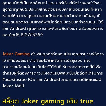
คุณสมบัติที่เป็นเอกลักษณ์ และเปอร์เซ็นต์ที่สร้างผลกำไรจะ
สูงกว่าทุกคนในประเทศไทยด้วยระบบคาสิโนออนไลน์ที่หลาก
หลายให้ความสนุกสนานและอีกมากมายด้วยการสนับสนุนที่
ตอบสนองต่อระบบโทรศัพท์มือถือในปัจจุบันที่ทำงานบน iOS
และ Android คุณสามารถเพลิดเพลินกับเรา พร้อมช่องทาง
ออนไลน์ที่ BIGWIN369
Joker Gaming
สำหรับลูกค้าที่ลงทะเบียนคุณสามารถใช้ทาง
เข้าที่ทีมของเราได้เตรียมไว้สำหรับการเข้าสู่ระบบ คุณ
สามารถเลือกเล่นบนเว็บไซต์ได้ทันที รับสองช่องทางที่นี่หรือ
สำหรับผู้ที่ต้องการดาวน์โหลดแอปพลิเคชั่นมือถือที่ได้รับการ
รับรองในระบบ IOS และ Android สามารถดาวน์โหลดแอป
Joker ได้ที่นี่
สล็อต Joker gaming เติม true