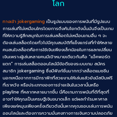
โลก
ทางเข้า jokergaming
เป็นรูปแบบของการพนันที่มีรูปแบบ
การเล่นที่ไม่เหมือนใครโดยการดึงคันโยกดังนั้นมันจึงเป็นเกม
ที่ให้ความรู้สึกสนุกในการเล่นสล็อตไม่เหมือนเกมอื่น ๆ จะ
ต้องเล่นสล็อตโดยทั่วไปมีคุณสมบัติที่แข็งแกร่งที่ทำให้หลาย
คนสนใจสล็อตคือการใช้เงินเพียงเล็กน้อยในการแลกเปลี่ยน
เงินเพราะผู้เล่นหลายคนมีเป้าหมายเดียวกันคือ “แจ็คพอร์ต
แตก” การเล่นสล็อตออนไลน์มีข้อดีของระบบเกม สมัคร
สมาชิก jokergaming ซึ่งมีฟังก์ชั่นมากกว่าสล็อตแมชชีน
นอกเหนือจากการมีกราฟิกที่สวยงามให้เล่นแล้วยังมีสปินฟรี
ที่เราหวัง หรือประเภทของการจ่ายเงินในเวลานั้นหรือ
playline ที่หลากหลายมากขึ้น นี่คือเกมการพนันที่ดีที่สุดที่
อาจทำให้คุณเป็นเศรษฐีเงินขนาดเล็ก แต่ผลกำไรมหาศาล
เพียงแค่หมุนเพียงครั้งเดียวดังนั้นหากคุณชอบเล่นการพนัน
ออนไลน์และต้องการความมั่นคงทางการเงินความปลอดภัย