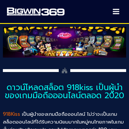
ดาวน์โหลดสล็อต 918kiss เป็นผู้นำ
ของเกมมือถือออนไลน์ตลอด 2020
918Kiss
เป็นผู้นำของเกมมือถือออนไลน์ ไม่ว่าจะเป็นเกม
สล็อตออนไลน์ที่ได้รับความนิยมมากในหมู่คนไทยภาพในเกม