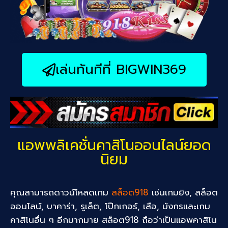
เล่นทันทีที่ BIGWIN369
แอพพลิเคชั่นคาสิโนออนไลน์ยอด
นิยม
คุณสามารถดาวน์โหลดเกม
สล็อต918
เช่นเกมยิง, สล็อต
ออนไลน์, บาคาร่า, รูเล็ต, โป๊กเกอร์, เสือ, มังกรและเกม
คาสิโนอื่น ๆ อีกมากมาย สล็อต918 ถือว่าเป็นแอพคาสิโน