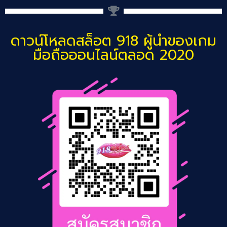
ดาวน์โหลดสล็อต 918 ผู้นำของเกม
มือถือออนไลน์ตลอด 2020