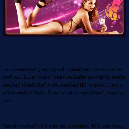
พนันเพลย์เยอร์คู่ พนันสูง–ต่ำ และก็ยังสามารถพนันเต่า–
หงส์ พนันโบนัส ทางเข้า เป็นเกมพนันที่มาแรงที่สุดใน คาสิโน
ออนไลน์ เป็นเว็บไซต์ คาสิโนออนไลน์ ที่มี การคลังมั่นคง จะ
หลักร้อยหรือหลักล้านก็สามารถ ฝาก–ถอนได้ในทันทีตลอด
เวลา
โดย ฝากอย่างต่ำ 50 บาท ถอนอย่างน้อย 100 บาท Sexy