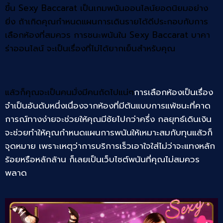
ขึ้น Sexy Baccarat เป็นเกมพนันออนไลน์ยอดนิยมอย่าง
ยิ่ง
ถ้าเกิดคุณกำหนดแผนการเดินรายได้ดีประกอบกับการ
เลือกห้องที่สมควร การชนะพนันใน Sexy Baccarat บาคา
ร่าออนไลน์ จะเป็นเรื่องที่ไม่ได้ยากเย็นสำหรับคุณ
แล้วก็คุณจะเป็นคนมั่งมีคนถัดไปแน่ๆ
การเลือกห้องเป็นเรื่อง
จำเป็นอันดับหนึ่งเนื่องจากห้องที่มีต้นแบบการแพ้ชนะที่คาด
การณ์ทางง่ายจะช่วยให้คุณมีชัยไปกว่าครึ่ง กลยุทธ์เดินเงิน
จะช่วยทำให้คุณกำหนดแผนการพนันให้เหมาะสมกับทุนแล้วก็
จุดหมาย เพราะเหตุว่าการบริการเร็วเอาใจใส่ไม่ว่าจะแทงหลัก
ร้อยหรือหลักล้าน ก็เลยเป็นเว็บไซต์พนันที่คุณไม่สมควร
พลาด