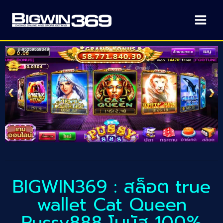
BIGWIN369 : สล็อต true
wallet Cat Queen
Pussy888 โบนัส 100%