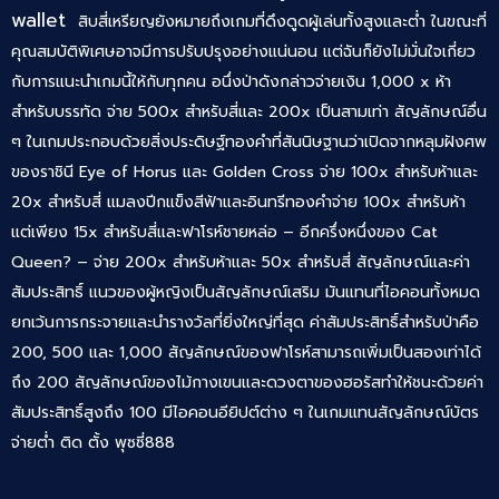
wallet
สิบสี่เหรียญยังหมายถึงเกมที่ดึงดูดผู้เล่นทั้งสูงและต่ำ ในขณะที่
คุณสมบัติพิเศษอาจมีการปรับปรุงอย่างแน่นอน แต่ฉันก็ยังไม่มั่นใจเกี่ยว
กับการแนะนำเกมนี้ให้กับทุกคน อนึ่งป่าดังกล่าวจ่ายเงิน 1,000 x ห้า
สำหรับบรรทัด จ่าย 500x สำหรับสี่และ 200x เป็นสามเท่า
สัญลักษณ์อื่น
ๆ ในเกมประกอบด้วยสิ่งประดิษฐ์ทองคำที่สันนิษฐานว่าเปิดจากหลุมฝังศพ
ของราชินี Eye of Horus และ Golden Cross จ่าย 100x สำหรับห้าและ
20x สำหรับสี่ แมลงปีกแข็งสีฟ้าและอินทรีทองคำจ่าย 100x สำหรับห้า
แต่เพียง 15x สำหรับสี่และฟาโรห์ชายหล่อ – อีกครึ่งหนึ่งของ Cat
Queen? – จ่าย 200x สำหรับห้าและ 50x สำหรับสี่
สัญลักษณ์และค่า
สัมประสิทธิ์
แนวของผู้หญิงเป็นสัญลักษณ์เสริม มันแทนที่ไอคอนทั้งหมด
ยกเว้นการกระจายและนำรางวัลที่ยิ่งใหญ่ที่สุด ค่าสัมประสิทธิ์สำหรับป่าคือ
200, 500 และ 1,000 สัญลักษณ์ของฟาโรห์สามารถเพิ่มเป็นสองเท่าได้
ถึง 200 สัญลักษณ์ของไม้กางเขนและดวงตาของฮอรัสทำให้ชนะด้วยค่า
สัมประสิทธิ์สูงถึง 100 มีไอคอนอียิปต์ต่าง ๆ ในเกมแทนสัญลักษณ์บัตร
จ่ายต่ำ
ติด ตั้ง พุซซี่888