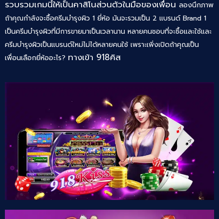
รวบรวมเกมนี้ให้เป็นคาสิโนส่วนตัวในมือของเพื่อน
ลองนึกภาพ
ถ้าคุณกำลังจะซื้อครีมบำรุงผิว 1 ยี่ห้อ มันจะรวมเป็น 2 แบรนด์ Brand 1
เป็นครีมบำรุงผิวที่มีการขายมาเป็นเวลานาน หลายคนชอบที่จะซื้อและใช้และ
ครีมบำรุงผิวเป็นแบรนด์ใหม่ไม่ได้หลายคนใช้ เพราะเพิ่งเปิดถ้าคุณเป็น
ทางเข้า 918คิส
เพื่อนเลือกยี่ห้ออะไร?