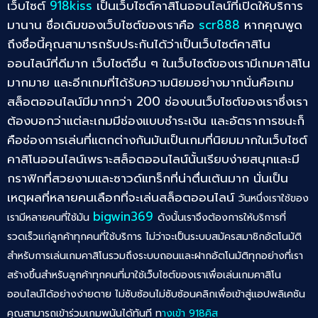
เว็บไซต์
918kiss
เป็นเว็บไซต์คาสิโนออนไลน์ที่เปิดให้บริการ
มานาน ชื่อเดิมของเว็บไซต์ของเราคือ
scr888
หากคุณพูด
ถึงชื่อนี้คุณสามารถรับประกันได้ว่าเป็นเว็บไซต์คาสิโน
ออนไลน์ที่ดีมาก เว็บไซต์อื่น ๆ ในเว็บไซต์ของเรามีเกมคาสิโน
มากมาย และอีกเกมที่ได้รับความนิยมอย่างมากนั่นคือเกม
สล็อตออนไลน์มีมากกว่า 200 ช่องบนเว็บไซต์ของเราซึ่งเรา
ต้องบอกว่าแต่ละเกมมีช่องแบบชำระเงิน และอัตราการชนะก็
คือช่องการเล่นที่แตกต่างกันมันเป็นเกมที่นิยมมากในเว็บไซต์
คาสิโนออนไลน์เพราะสล็อตออนไลน์นั้นเรียบง่ายสนุกและมี
กราฟิกที่สวยงามและซาวด์แทร็กที่น่าตื่นเต้นมาก นั่นเป็น
เหตุผลที่หลายคนเลือกที่จะเล่นสล็อตออนไลน์
วันหนึ่งเราใช้ของ
bigwin369
เรามีหลายคนที่ใช้มัน
ดังนั้นเราจึงต้องการให้บริการที่
รวดเร็วแก่ลูกค้าทุกคนที่ใช้บริการ ไม่ว่าจะเป็นระบบสมัครสมาชิกอัตโนมัติ
สำหรับการเล่นเกมคาสิโนรวมถึงระบบถอนและฝากอัตโนมัติทุกอย่างที่เรา
สร้างขึ้นสำหรับลูกค้าทุกคนที่มาใช้เว็บไซต์ของเราเพื่อเล่นเกมคาสิโน
ออนไลน์ได้อย่างง่ายดาย ไม่ซับซ้อนไม่ซับซ้อนคลิกเพื่อเข้าสู่แอปพลิเคชัน
คุณสามารถเข้าร่วมเกมพนันได้ทันที
ท
างเข้า 918คิส