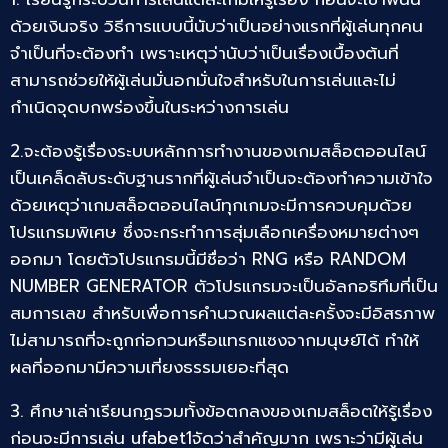
ด้วยเงินจริง วิธีการแบบนี้นับว่าเป็นอย่างแรกที่ผู้เล่นทุกคน
จำเป็นที่จะต้องทำ เพราะเหตุว่านับว่าเป็นเรื่องเบื้องต้นที่
สามารถช่วยให้ผู้เล่นมั่นอกมั่นใจสำหรับในการเล่นและไม่
กำเนิดจุดบกพร่องขึ้นในระหว่างการเล่น
2.จะต้องรู้เรื่องระบบหลักการทำงานของเกมสล็อตออนไลน์
เป็นเคล็ดลับระดับฐานรากที่ผู้เล่นจำเป็นจะต้องทำความเข้าใจ
ด้วยเหตุว่าเกมสล็อตออนไลน์ทุกเกมจะมีการควบคุมด้วย
โปรแกรมพิเศษ ซึ่งจะกระทำการสุ่มเลือกเครื่องหมายต่างๆ
ออกมา โดยตัวโปรแกรมนี้มีชื่อว่า RNG หรือ RANDOM
NUMBER GENERATOR ตัวโปรแกรมจะเป็นอัลกอริทึมที่เป็น
สมการเลข สำหรับเพื่อการคำนวณผลแต่ละครั้งจะมีอิสรภาพ
ไม่สามารถที่จะถูกก่อกวนหรือแทรกแซงจากมนุษย์ได้ ทำให้
ผลที่ออกมามีความเที่ยงธรรมเยอะที่สุด
3. ศึกษาเล่าเรียนกฏรวมทั้งข้อตกลงของเกมสล็อตให้รู้เรื่อง
ก่อนจะมีการเล่น ufabet1จัดว่าสำคัญมาก เพราะว่ามีผู้เล่น