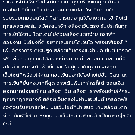
รายการได้จริง รับประกันความสนุก เพียงแค่คุณเข้ามา 1
ufabet ที่นี่เท่านั้น นำเสนอความแปลกใหม่ที่น่าสนใจ
รวบรวมเกมออนไลน์ ที่สามารถลงทุนได้ง่ายดาย เข้าถึงได้
ทุกแพลตฟอร์ม สมัครสมาชิก สล็อตเว็บตรง รับประกันทุก
การเข้าใช้งาน โดดเด่นไปด้วยสล็อตแตกง่าย กราฟิก
สวยงาม มีเสียงที่ดี อยากเล่นเกมได้เงินไว พร้อมฟีเจอร์ ที่
เพิ่มอัตราการได้เงินสูง สล็อตเว็บตรงไม่ผ่านเอเย่นต์ เครดิต
ฟรี เล่นเกมทุกเกมได้อย่างง่ายดาย นำเสนอความสนุกที่มี
สไตล์ และการเดิมพันที่น่าสนใจ คุ้มค่าในทุกการลงทุน
เว็บไซต์ที่พร้อมให้คุณ ถอนเงินออกได้อย่างไม่อั้น มีสถานะ
การเงินที่มั่นคงมากที่สุด วางเดิมพันเท่าไหร่ก็ได้ ถอนเงิน
ออกมากน้อยแค่ไหน สล็อต เว็บ สล็อต เราพร้อมจ่ายให้ครบ
ทุกบาททุกสตางค์ สล็อตเว็บตรงไม่ผ่านเอเย่นต์ เครดิตฟรี
รอต้อนรับสมาชิกใหม่ บนเว็บไซต์ที่นำเสนอ เกมสล็อตแตก
ง่าย กับผู้ที่เข้ามาลงทุน บนเว็บไซต์ เตรียมตัวเป็นเศรษฐีหน้า
ใหม่