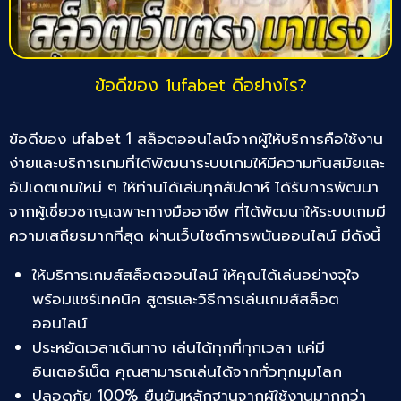
ข้อดีของ 1ufabet ดีอย่างไร?
ข้อดีของ ufabet 1 สล็อตออนไลน์จากผู้ให้บริการคือใช้งาน
ง่ายและบริการเกมที่ได้พัฒนาระบบเกมให้มีความทันสมัยและ
อัปเดตเกมใหม่ ๆ ให้ท่านได้เล่นทุกสัปดาห์ ได้รับการพัฒนา
จากผู้เชี่ยวชาญเฉพาะทางมืออาชีพ ที่ได้พัฒนาให้ระบบเกมมี
ความเสถียรมากที่สุด ผ่านเว็บไซต์การพนันออนไลน์ มีดังนี้
ให้บริการเกมส์สล็อตออนไลน์ ให้คุณได้เล่นอย่างจุใจ
พร้อมแชร์เทคนิค สูตรและวิธีการเล่นเกมส์สล็อต
ออนไลน์
ประหยัดเวลาเดินทาง เล่นได้ทุกที่ทุกเวลา แค่มี
อินเตอร์เน็ต คุณสามารถเล่นได้จากทั่วทุกมุมโลก
ปลอดภัย 100% ยืนยันหลักฐานจากผู้ใช้งานมากกว่า