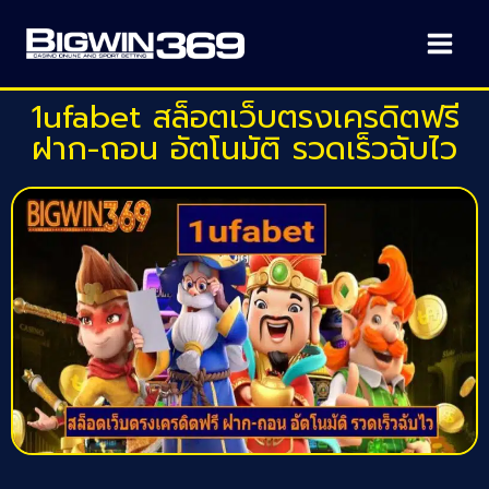
1ufabet สล็อตเว็บตรงเครดิตฟรี
ฝาก-ถอน อัตโนมัติ รวดเร็วฉับไว