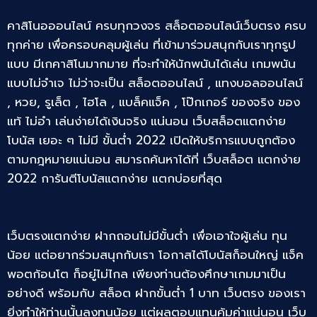
คาสิโนอออนไลน์ ครบทุกวงจร สล็อตออนไลน์เว็บตรง ครบ
ทุกค่าย เพื่อครอบคลุมผู้เล่น ที่เข้ามาร่วมสนุกกับเราทุกรูป
แบบ มีเกคาสิโนมากมาย ที่จะทำให้นักพนันได้เล่น เกมพนัน
แบบไม่จำเจ ไม่ว่าจะเป็น สล็อตออนไลน์ , แทงบอลออนไลน์
, หวย, รูเล็ต , ไฮโล , แบล็คแจ็ค , โป๊กเกอร์ ของจริง ของ
แท้ ไม่อำ เล่นง่ายได้เงินจริง แน่นอน เว็บสล็อตแตกง่าย
โบนัส เยอะ ๆ ไม่มี ขั้นต่ำ 2022 เปิดให้บริการแบบถูกต้อง
ตามกฎหมายแน่นอน สมารถค้นหาได้ที่ เว็บสล็อต แตกง่าย
2022 การันตีโบนัสแตกง่าย แตกบ่อยที่สุด
เว็บตรงแตกง่าย ฝากถอนไม่มีขั้นต่ำ เพื่อเอาใจผู้เล่น ทุน
น้อย แต่อยากร่วมสนุกกับเรา โอกาสได้โบนัสก็อนใหญ่ แจ็ค
พอตก้อนโต ก็อยู่ไม่ไกล เพียงท่านต้องศึกษาเกมมาเป็น
อย่างดี พร้อมกับ สล็อต ฝากขั้นต่ำ 1 บาท เว็บตรง ของเรา
ยิ่งทำให้ท่านนั้นลงทุนน้อย แต่ผลตอบแทนคุ้มค่าแน่นอน เว็บ