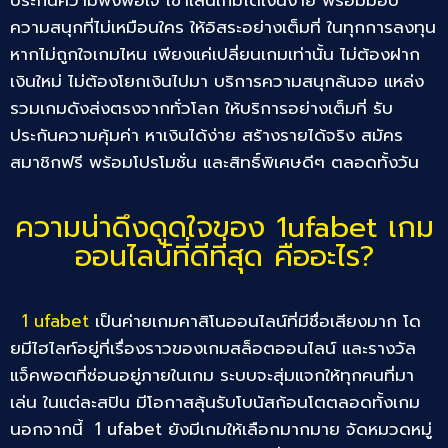
ประกันความพึงพอใจ เข้าเล่นเกมได้เงินง่าย พร้อมมอบ
ความสนุกที่ไม่เหมือนใคร ให้อิสระอย่างเต็มที่ ในทุกการลงทุน
หากไม่ถูกใจเกมไหน เพียงแค่เปลี่ยนเกมเท่านั้น ไม่ต้องฝาก
เงินใหม่ ไม่ต้องโยกเงินไปมา บริการความสนุกล้นจอ แหล่ง
รวมเกมดังส่งตรงจากทั่วโลก ให้บริการอย่างเต็มที่ รับ
ประกันความคุ้มค่า หาเงินได้ง่าย สร้างรายได้จริง สมัคร
สมาชิกฟรี พร้อมโปรโมชั่น และสิทธิ์พิเศษดีๆ ตลอดทั้งวัน
ความน่าดึงดูดใจของ 1ufabet เกม
ออนไลน์ที่ดีที่สุด คืออะไร?
1 ufabet
เป็นค่ายเกมคาสิโนออนไลน์ที่มีชื่อเสียงมาก โด
ยมีไฮไลท์อยู่ที่เรื่องราวของเกมสล็อตออนไลน์ และรางวัล
แจ็คพอตที่ซ่อนอยู่ภายในเกม ระบบจะสุ่มแจกให้ทุกคนที่มา
เล่น ในแต่ละสปิน มีโอกาสลุ้นรับโบนัสก้อนโตตลอดทั้งเกม
นอกจากนี้ 1 ufabet ยังมีเกมให้เลือกมากมาย จัดหมวดหมู่