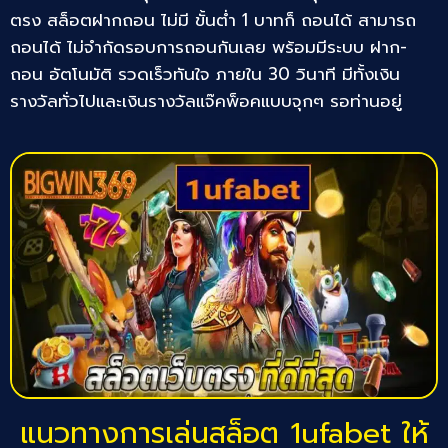
ตรง สล็อตฝากถอน ไม่มี ขั้นต่ำ 1 บาทก็ ถอนได้ สามารถ
ถอนได้ ไม่จำกัดรอบการถอนกันเลย พร้อมมีระบบ ฝาก-
ถอน อัตโนมัติ รวดเร็วทันใจ ภายใน 30 วินาที มีทั้งเงิน
รางวัลทั่วไปและเงินรางวัลแจ๊คพ็อคแบบจุกๆ รอท่านอยู่
แนวทางการเล่นสล็อต 1ufabet ให้