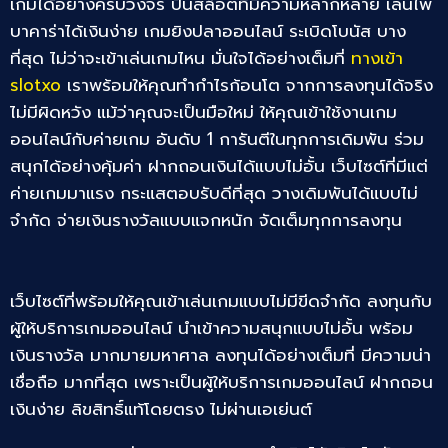
เกมได้อย่างครบวงจร ปั่นสล็อตที่มีความหลากหลาย เล่นไพ่
บาคาร่าได้เงินง่าย เกมยิงปลาออนไลน์ ระเบิดโบนัส บาง
ที่สุด ไม่ว่าจะเข้าเล่นเกมไหน มั่นใจได้อย่างเต็มที่
ทางเข้า
slotxo
เราพร้อมให้คุณทำกำไรก้อนโต จากการลงทุนได้จริง
ไม่มีผิดหวัง แม้ว่าคุณจะเป็นมือใหม่ ให้คุณเข้าใช้งานเกม
ออนไลน์กับค่ายเกม อันดับ 1 การันตีในทุกการเดิมพัน ร่วม
สนุกได้อย่างคุ้มค่า ฝากถอนเงินได้แบบไม่อั้น เว็บไซต์ที่มีแต่
ค่ายเกมมาแรง กระแสตอบรับดีที่สุด วางเดิมพันได้แบบไม่
จำกัด จ่ายเงินรางวัลแบบแจกหนัก จัดเต็มทุกการลงทุน
เว็บไซต์ที่พร้อมให้คุณเข้าเล่นเกมแบบไม่มีขีดจำกัด ลงทุนกับ
ผู้ให้บริการเกมออนไลน์ นำเข้าความสนุกแบบไม่อั้น พร้อม
เงินรางวัล มากมายมหาศาล ลงทุนได้อย่างเต็มที่ มีความน่า
เชื่อถือ มากที่สุด เพราะเป็นผู้ให้บริการเกมออนไลน์ ฝากถอน
เงินง่าย ลิขสิทธิ์แท้โดยตรง ไม่ผ่านเอเย่นต์