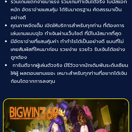
รวมเกมแตกง่ายมาแรง รวมเกมทำเงินได้จริง โบนัสแจก
หนัก อัตราจ่ายแสนคุ้ม ได้รับมาตรฐาน คัดสรรมาเป็น
อย่างดี
คุณภาพจัดเต็ม เปิดให้บริการสำหรับทุกท่าน ที่ต้องการ
เล่นเกมแบบจุใจ ทำเงินผ่านเว็บไซต์ ที่มีโบนัสมากที่สุด
มีอัตราจ่ายที่แสนคุ้มค่า ทำกำไรได้เป็นอย่างดี แบบที่ไม่
เคยสัมผัสที่ไหนมาก่อน รวยง่าย รวยไว รับเงินได้อย่าง
ถูกต้อง
การันตีจากผู้เล่นตัวจริง มีรีวิวจากนักเดิมพันระดับเซียน
ให้ผู้ ผลตอบแทนเยอะ เหมาะสำหรับทุกท่านที่อยากได้เงิน
ก้อนโตจากการลงทุน