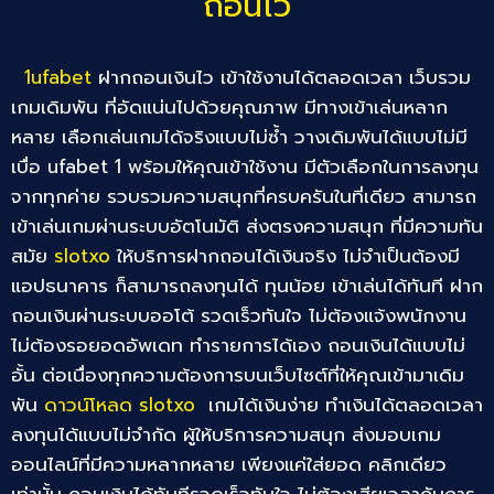
ถอนไว
1ufabet
ฝากถอนเงินไว เข้าใช้งานได้ตลอดเวลา เว็บรวม
เกมเดิมพัน ที่อัดแน่นไปด้วยคุณภาพ มีทางเข้าเล่นหลาก
หลาย เลือกเล่นเกมได้จริงแบบไม่ซ้ำ วางเดิมพันได้แบบไม่มี
เบื่อ ufabet 1 พร้อมให้คุณเข้าใช้งาน มีตัวเลือกในการลงทุน
จากทุกค่าย รวบรวมความสนุกที่ครบครันในที่เดียว สามารถ
เข้าเล่นเกมผ่านระบบอัตโนมัติ ส่งตรงความสนุก ที่มีความทัน
สมัย
slotxo
ให้บริการฝากถอนได้เงินจริง ไม่จำเป็นต้องมี
แอปธนาคาร ก็สามารถลงทุนได้ ทุนน้อย เข้าเล่นได้ทันที ฝาก
ถอนเงินผ่านระบบออโต้ รวดเร็วทันใจ ไม่ต้องแจ้งพนักงาน
ไม่ต้องรอยอดอัพเดท ทำรายการได้เอง ถอนเงินได้แบบไม่
อั้น ต่อเนื่องทุกความต้องการบนเว็บไซต์ที่ให้คุณเข้ามาเดิม
พัน
ดาวน์โหลด slotxo
เกมได้เงินง่าย ทำเงินได้ตลอดเวลา
ลงทุนได้แบบไม่จำกัด ผู้ให้บริการความสนุก ส่งมอบเกม
ออนไลน์ที่มีความหลากหลาย เพียงแค่ใส่ยอด คลิกเดียว
เท่านั้น ถอนเงินได้ทันทีรวดเร็วทันใจ ไม่ต้องเสียเวลากับการ