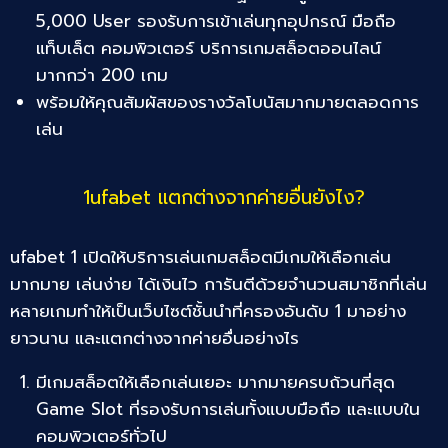
5,000 User รองรับการเข้าเล่นทุกอุปกรณ์ มือถือ
แท็บเล็ต คอมพิวเตอร์ บริการเกมสล็อตออนไลน์
มากกว่า 200 เกม
พร้อมให้คุณสัมผัสของรางวัลโบนัสมากมายตลอดการ
เล่น
1ufabet แตกต่างจากค่ายอื่นยังไง?
ufabet 1 เปิดให้บริการเล่นเกมสล็อตมีเกมให้เลือกเล่น
มากมาย เล่นง่าย ได้เงินไว การันตีด้วยจำนวนสมาชิกที่เล่น
หลายเกมทำให้เป็นเว็บไซต์ชั้นนำที่ครองอันดับ 1 มาอย่าง
ยาวนาน และแตกต่างจากค่ายอื่นอย่างไร
มีเกมสล็อตให้เลือกเล่นเยอะ มากมายครบถ้วนที่สุด
Game Slot ที่รองรับการเล่นทั้งแบบมือถือ และแบบใน
คอมพิวเตอร์ทั่วไป