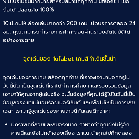
9.มีโปรโมชั่นมากมายสำหรับสมาชิกทุกท่าน ufabet 1 เชื่อ
ถือได้ ปลอดภัย 100%
10.มีเกมให้เลือกเล่นมากกว่า 200 เกม เปิดบริการตลอด 24
ชม. คุณสามารถทำรายการฝาก-ถอนผ่านระบบอัตโนมัติได้
อย่างง่ายดาย
จุดเด่นของ 1ufabet เกมส์ทำเงินชั้นนำ
จุดเด่นของค่ายเกม สล็อตทุกค่าย ที่เราจะเอามาบอกครูใน
วันนี้นั้น เป็นจุดเด่นที่เราได้ทำการศึกษา และรวบรวมข้อมูล
เอามาให้คุณจากผู้เล่นจริง ฉะนั้นข้อมูลที่คุณได้รู้ไปในวันนี้เป็น
ข้อมูลจริงแท้แน่นอนร้อยเปอร์เซ็นต์ และเพื่อไม่ให้เป็นการเสีย
เวลา เรามารู้จุดเด่นของค่ายเกมนี้กันเลยดีกว่าค่ะ
มีกราฟิกที่สวยและสมจริงมาก ถ้าหากว่าคุณยังไม่รู้จัก
ค่ายนี้และยังไม่กล้าลองเสี่ยง เราแนะนำคุณไปที่ทดลอง