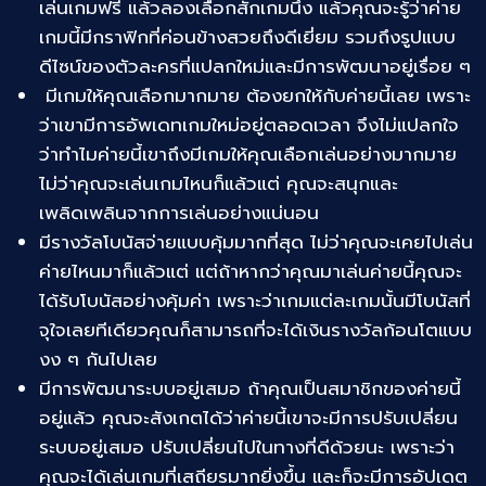
เล่นเกมฟรี แล้วลองเลือกสักเกมนึง แล้วคุณจะรู้ว่าค่าย
เกมนี้มีกราฟิกที่ค่อนข้างสวยถึงดีเยี่ยม รวมถึงรูปแบบ
ดีไซน์ของตัวละครที่แปลกใหม่และมีการพัฒนาอยู่เรื่อย ๆ
มีเกมให้คุณเลือกมากมาย ต้องยกให้กับค่ายนี้เลย เพราะ
ว่าเขามีการอัพเดทเกมใหม่อยู่ตลอดเวลา จึงไม่แปลกใจ
ว่าทำไมค่ายนี้เขาถึงมีเกมให้คุณเลือกเล่นอย่างมากมาย
ไม่ว่าคุณจะเล่นเกมไหนก็แล้วแต่ คุณจะสนุกและ
เพลิดเพลินจากการเล่นอย่างแน่นอน
มีรางวัลโบนัสจ่ายแบบคุ้มมากที่สุด ไม่ว่าคุณจะเคยไปเล่น
ค่ายไหนมาก็แล้วแต่ แต่ถ้าหากว่าคุณมาเล่นค่ายนี้คุณจะ
ได้รับโบนัสอย่างคุ้มค่า เพราะว่าเกมแต่ละเกมนั้นมีโบนัสที่
จุใจเลยทีเดียวคุณก็สามารถที่จะได้เงินรางวัลก้อนโตแบบ
งง ๆ กันไปเลย
มีการพัฒนาระบบอยู่เสมอ ถ้าคุณเป็นสมาชิกของค่ายนี้
อยู่แล้ว คุณจะสังเกตได้ว่าค่ายนี้เขาจะมีการปรับเปลี่ยน
ระบบอยู่เสมอ ปรับเปลี่ยนไปในทางที่ดีด้วยนะ เพราะว่า
คุณจะได้เล่นเกมที่เสถียรมากยิ่งขึ้น และก็จะมีการอัปเดต