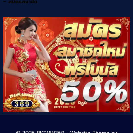
–
สมัครสมาชิก