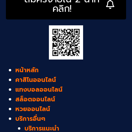
คลิก!
หน้าหลัก
คาสิโนออนไลน์
แทงบอลออนไลน์
สล็อตออนไลน์
หวยออนไลน์
บริการอื่นๆ
บริการแนะนำ