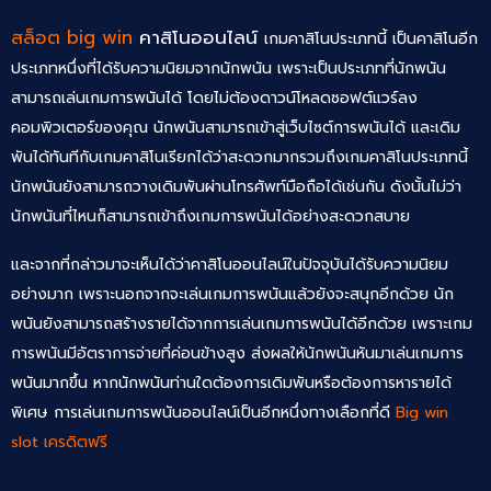
สล็อต big win
คาสิโนออนไลน์
เกมคาสิโนประเภทนี้ เป็นคาสิโนอีก
ประเภทหนึ่งที่ได้รับความนิยมจากนักพนัน เพราะเป็นประเภทที่นักพนัน
สามารถเล่นเกมการพนันได้ โดยไม่ต้องดาวน์โหลดซอฟต์แวร์ลง
คอมพิวเตอร์ของคุณ นักพนันสามารถเข้าสู่เว็บไซต์การพนันได้ และเดิม
พันได้ทันทีกับเกมคาสิโนเรียกได้ว่าสะดวกมากรวมถึงเกมคาสิโนประเภทนี้
นักพนันยังสามารถวางเดิมพันผ่านโทรศัพท์มือถือได้เช่นกัน ดังนั้นไม่ว่า
นักพนันที่ไหนก็สามารถเข้าถึงเกมการพนันได้อย่างสะดวกสบาย
และจากที่กล่าวมาจะเห็นได้ว่าคาสิโนออนไลน์ในปัจจุบันได้รับความนิยม
อย่างมาก เพราะนอกจากจะเล่นเกมการพนันแล้วยังจะสนุกอีกด้วย นัก
พนันยังสามารถสร้างรายได้จากการเล่นเกมการพนันได้อีกด้วย เพราะเกม
การพนันมีอัตราการจ่ายที่ค่อนข้างสูง ส่งผลให้นักพนันหันมาเล่นเกมการ
พนันมากขึ้น หากนักพนันท่านใดต้องการเดิมพันหรือต้องการหารายได้
พิเศษ การเล่นเกมการพนันออนไลน์เป็นอีกหนึ่งทางเลือกที่ดี
Big win
slot เครดิตฟรี