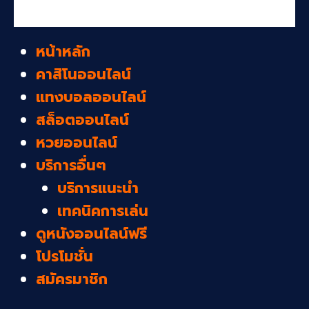
หน้าหลัก
คาสิโนออนไลน์
แทงบอลออนไลน์
สล็อตออนไลน์
หวยออนไลน์
บริการอื่นๆ
บริการแนะนำ
เทคนิคการเล่น
ดูหนังออนไลน์ฟรี
โปรโมชั่น
สมัครมาชิก