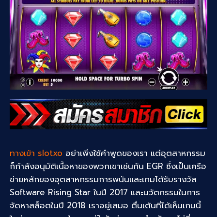
ทางเข้า slotxo
อย่าเพิ่งใช้คำพูดของเรา แต่อุตสาหกรรม
ก็กำลังอนุมัติเนื้อหาของพวกเขาเช่นกัน EGR ซึ่งเป็นเครือ
ข่ายหลักของอุตสาหกรรมการพนันและเกมได้รับรางวัล
Software Rising Star ในปี 2017 และนวัตกรรมในการ
จัดหาสล็อตในปี 2018 เราอยู่เสมอ ตื่นเต้นที่ได้เห็นเกมนี้