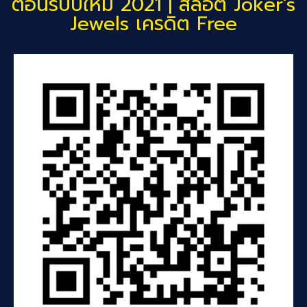
ตอนรับปีใหม่ 2021 | สล็อต Joker's
Jewels เครดิต Free