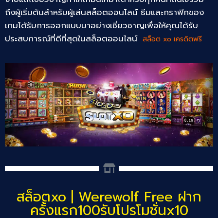
ถึงผู้เริ่มต้นสำหรับผู้เล่นสล็อตออนไลน์ ธีมและกราฟิกของ
เกมได้รับการออกแบบมาอย่างเชี่ยวชาญเพื่อให้คุณได้รับ
ประสบการณ์ที่ดีที่สุดในสล็อตออนไลน์
สล็อต xo เครดิตฟรี
สล็อตxo | Werewolf Free ฝาก
ครั้งแรก100รับโปรโมชั่นx10