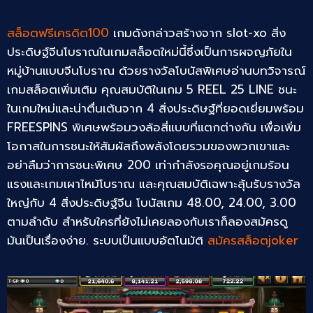
สล็อตฟรีเครดิต100
เกมดังกล่าวสร้างจาก slot-xo สิ่ง
ประดิษฐ์จีนโบราณในเกมสล็อตใหม่นี้ซึ่งเป็นการผจญภัยใน
หมู่บ้านแบบจีนโบราณ ด้วยรางวัลโบนัสพิเศษอ่านบทวิจารณ์
เกมสล็อตเพิ่มเติม คุณสมบัติในเกม 5 REEL 25 LINE ชนะ
ในเกมใหม่และน่าตื่นเต้นจาก 4 สิ่งประดิษฐ์ที่ยอดเยี่ยมพร้อม
FREESPINS พิเศษพร้อมวงล้อสี่แบบที่แตกต่างกัน เพื่อเพิ่ม
โอกาสในการชนะให้สัมผัสถึงพลังโดยรวมของพวกเขาและ
อย่าลืมว่าการชนะพิเศษ 200 เท่ากำลังรอคุณอยู่เกมร้อน
แรงและเกมเผาไหม้โบราณ และคุณสมบัติเฉพาะลุ้นรับรางวัล
ใหญ่กับ 4 สิ่งประดิษฐ์จีน โบนัสเกม 48.00, 24.00, 3.00
ตามลำดับ สำหรับใครที่ยังไม่เคยลองกับเราก็ลองสมัครดู
มันเป็นเรื่องง่าย. ระบบเป็นแบบอัตโนมัติ
สมัครสล็อตjoker