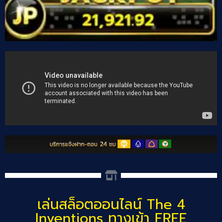
เล่นสล็อตออนไลน์ The 4
Inventions ทางเข้า FREE