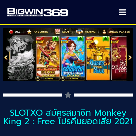
SLOTXO สมัครสมาชิก Monkey
King 2 : Free โปรคืนยอดเสีย 2021