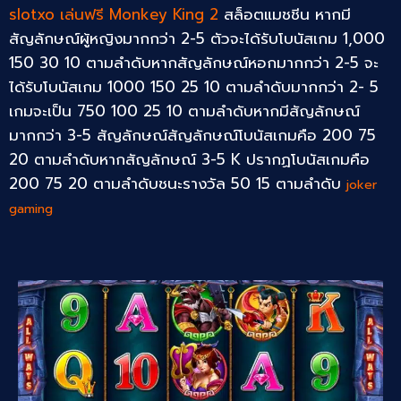
slotxo เล่นฟรี
Monkey King 2
สล็อตแมชชีน หากมี
สัญลักษณ์ผู้หญิงมากกว่า 2-5 ตัวจะได้รับโบนัสเกม 1,000
150 30 10 ตามลำดับหากสัญลักษณ์หอกมากกว่า 2-5 จะ
ได้รับโบนัสเกม 1000 150 25 10 ตามลำดับมากกว่า 2- 5
เกมจะเป็น 750 100 25 10 ตามลำดับหากมีสัญลักษณ์
มากกว่า 3-5 สัญลักษณ์สัญลักษณ์โบนัสเกมคือ 200 75
20 ตามลำดับหากสัญลักษณ์ 3-5 K ปรากฏโบนัสเกมคือ
200 75 20 ตามลำดับชนะรางวัล 50 15 ตามลำดับ
joker
gaming