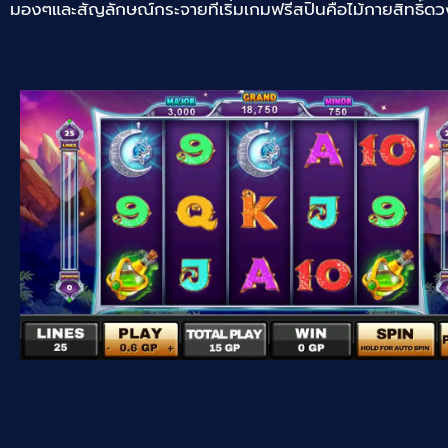
มองๆและสัญลักษณ์กระจายที่เริ่มเกมฟรีสปินคือไม้กายสิทธิ์ด