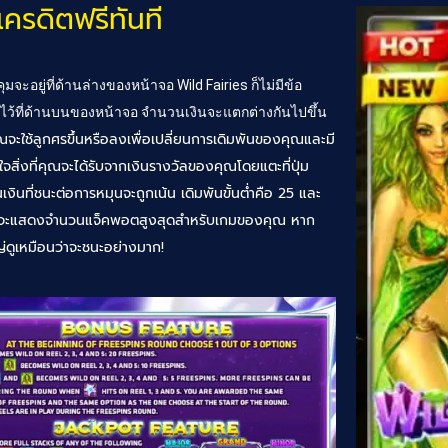
เครดิตฟรีทันที
อยู่ที่ด้านล่างของหน้าจอ Wild Fairies ก็ไม่มีข้อ
์ไว้ที่ด้านบนของหน้าจอ จำนวนเงินจะแตกต่างกันไปขึ้น
ณจะใช้ลูกศรขึ้นหรือลงเพื่อเปลี่ยนการเดิมพันของคุณและมี
าใจสิ่งที่คุณจะได้รับจากเงินรางวัลของคุณโดยแตะที่ปุ่ม
ินที่ชนะต่อการหมุนจะถูกเน้น เดิมพันขั้นต่ำคือ 25 และ
ั้น แต่จะแสดงจำนวนแจ็คพอตสูงสุดสำหรับเกมของคุณ หาก
่ดูเหมือนว่าจะชนะอย่างมาก!