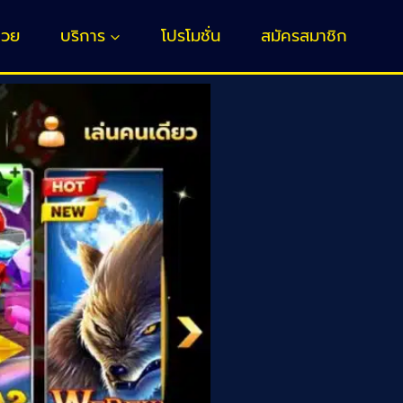
หวย
บริการ
โปรโมชั่น
สมัครสมาชิก