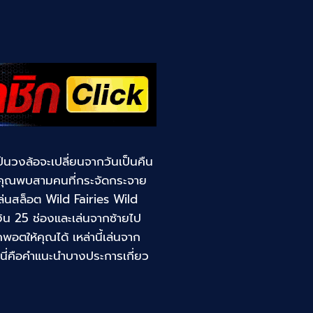
ินวงล้อจะเปลี่ยนจากวันเป็นคืน
่อคุณพบสามคนที่กระจัดกระจาย
เล่นสล็อต Wild Fairies Wild
งิน 25 ช่องและเล่นจากซ้ายไป
ตให้คุณได้ เหล่านี้เล่นจาก
่นี่คือคำแนะนำบางประการเกี่ยว