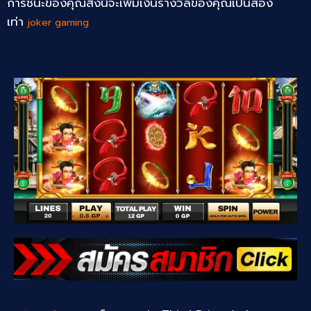
การชนะของคุณสิ่งนี้จะเพิ่มเงินรางวัลของคุณเป็นสอง
เท่า
joker gaming