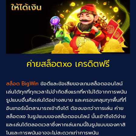
ค่ายสล็อตxo เครดิตฟรี
สล็อต BigWin
ข้อดีและข้อเสียของเกมสล็อตออนไลน์
เล่นได้ทุกที่ทุกเวลาไม่จำกัดสิ่งแรกที่หาไม่ได้จากการพนัน
รูปแบบอื่นคือเล่นได้อย่างสบาย และครอบคลุมทุกพื้นที่ที่
อินเทอร์เน็ตสามารถเข้าถึงได้ ต้องบอกว่าการเล่น ค่าย
สล็อตxo ในรูปแบบของสล็อตออนไลน์ นั้นเข้าถึงได้ง่าย
และเล่นได้ตลอดเวลาซึ่งหากเล่นเกมนี้ในรูปแบบของคาสิ
โนและการพนันอาจจะไม่สะดวกเท่าการพนัน