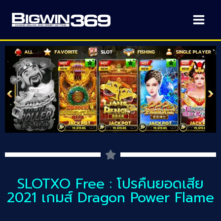
SLOTXO Free : โปรคืนยอดเสีย
2021 เกมส์ Dragon Power Flame