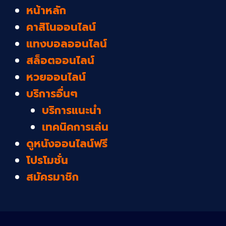
หน้าหลัก
คาสิโนออนไลน์
แทงบอลออนไลน์
สล็อตออนไลน์
หวยออนไลน์
บริการอื่นๆ
บริการแนะนำ
เทคนิคการเล่น
ดูหนังออนไลน์ฟรี
โปรโมชั่น
สมัครมาชิก