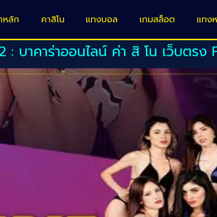
าหลัก
คาสิโน
แทงบอล
เกมสล็อต
แทง
: บาคาร่าออนไลน์ ค่า สิ โน เว็บตรง 