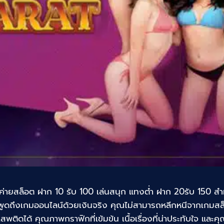
วมค่ายสล็อต ฝาก 10 รับ 100 เล่นสนุก แทงต่ำ ฝาก 20รับ 150 ส
เมื่อพูดถึงเกมออนไลน์ด้วยเงินจริง คุณไม่สามารถหลีกหนีจากเกมสล
ิดได้ คุณภาพกราฟิกที่เข้มข้น เนื้อเรื่องที่น่าประทับใจ และคุ