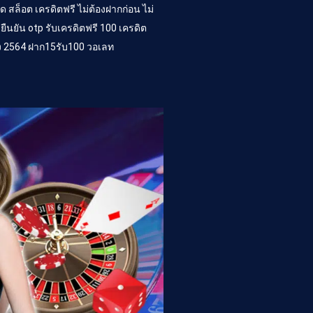
ุด
สล็อต เครดิตฟรี ไม่ต้องฝากก่อน ไม่
 ยืนยัน otp รับเครดิตฟรี 100
เครดิต
อง 2564
ฝาก15รับ100 วอเลท