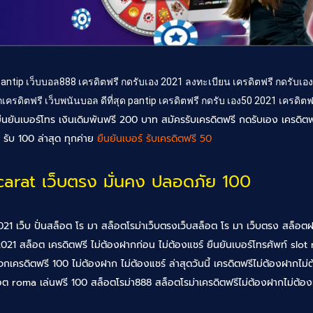
 pantip
เว็บบอล888
เครดิตฟรี กดรับเอง 2021 ลงทะเบียน
เครดิตฟรี กดรับเอง
กเครดิตฟรี
เว็บพนันบอล ดีที่สุด pantip
เครดิตฟรี กดรับ เอง50 2021
เครดิตฟ
ืนยันเบอร์โทร เงินเดิมพันฟรี 200 บาท
สมัครรับเครดิตฟรี กดรับเอง
เครดิตฟ
 รับ 100 ล่าสุด ทุกค่าย
ยืนยันเบอร์ รับเครดิตฟรี 50
arat เว็บตรง มั่นคง ปลอดภัย 100
2021
เว็บ ปั่นสล็อต โร มา
สล็อตโรม่าเว็บตรง
เว็บสล็อต โร มา เว็บตรง
สล็อตฝ
 2021
สล็อต เครดิตฟรี ไม่ต้องฝากก่อน ไม่ต้องแชร์ ยืนยันเบอร์โทรศัพท์
slot
จกเครดิตฟรี 100 ไม่ต้องฝาก ไม่ต้องแชร์ ล่าสุดวันนี้
เครดิตฟรีไม่ต้องฝากไม่
อต roma เล่นฟรี 100
สล็อตโรม่า888
สล็อตโรม่าเครดิตฟรีไม่ต้องฝากไม่ต้อง