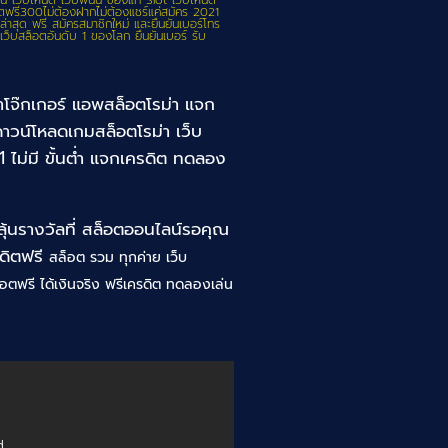
ดิตฟรี300ไม่ต้องฝากไม่ต้องแชร์แค่สมัคร 2021
่าสุด ฟรี สมัครสมาชิกใหม่ และยืนยันเบอร์โทร
 เว็บสล็อตอันดับ 1 ของโลก ยืนยันเบอร์ รับ
าโจ๊กเกอร์ แอพสล็อตโรม่า แจก
ดาวน์โหลดเกมสล็อตโรม่า เว็บ
 ไม่มี ขั้นต่ำ แจกเครดิต ทดลอง
ุ้นรางวัลที่ สล็อตออนไลน์รอคุณ
รดิตฟรี
สล็อต รวม ทุกค่าย เว็บ
ตฟรี ได้เงินจริง
ฟรีเครดิต ทดลองเล่น