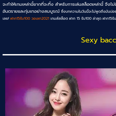
จะทำให้เกมเหล่านี้ยากที่จะทิ้ง สำหรับการเล่นสล็อตเหล่านี้ จึง
อันตรายและทุ่มเทอย่างสมบูรณ์
ซึ่งบทความในวันนี้จะไม่พูดถึงมันบ
เลย!
ฝาก15รับ100 วอเลท2021
เกมส์สล็อต ฝาก 15 รับ100 ล่าสุด
ฝาก15รั
Sexy baccar