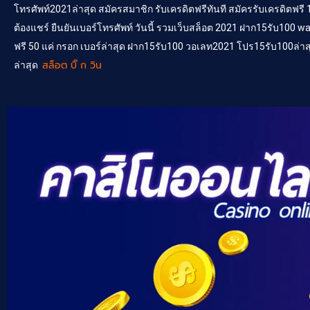
โทรศัพท์2021ล่าสุด
สมัครสมาชิก รับเครดิตฟรีทันที
สมัครรับเครดิตฟรี 
ต้องแชร์ ยืนยันเบอร์โทรศัพท์ วันนี้
รวมเว็บสล็อต 2021
ฝาก15รับ100 wa
ฟรี 50 แค่ กรอก เบอร์ล่าสุด
ฝาก15รับ100 วอเลท2021
โปร15รับ100ล่าส
สล็อต บิ๊ ก วิน
ล่าสุด