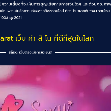
ไม่มีความเสี่ยงที่จะเห็นการสูญเสียทางการเงินใดๆ และด้วยคุณภาพนี้
่อยนัก เพราะมันคือความลับของสล็อตออนไลน์ ที่เรานำมาฝากกันว่าจะน่าสนใจขน
บ100ล่าสุด2021
at เว็บ ค่า สิ โน ที่ดีที่สุดในโลก
สล็อต เว็บตรงไม่ผ่านเอเย่นต์