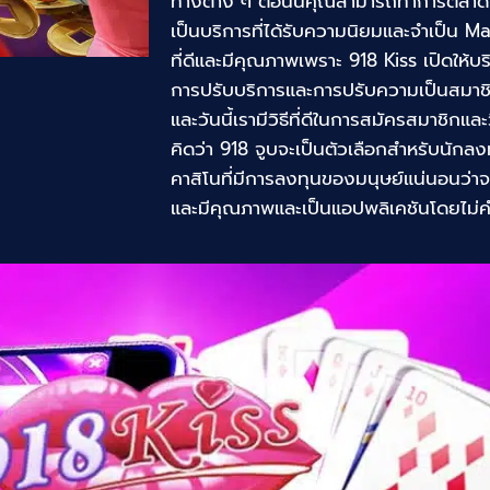
ทางต่าง ๆ ตอนนี้คุณสามารถทำการตลาดแล
เป็นบริการที่ได้รับความนิยมและจำเป็น Ma
ที่ดีและมีคุณภาพเพราะ 918 Kiss เปิดให้
การปรับบริการและการปรับความเป็นสมาชิก
และวันนี้เรามีวิธีที่ดีในการสมัครสมาชิกและ
คิดว่า 918 จูบจะเป็นตัวเลือกสำหรับนักล
คาสิโนที่มีการลงทุนของมนุษย์แน่นอนว่าจะ
และมีคุณภาพและเป็นแอปพลิเคชันโดยไม่คำ