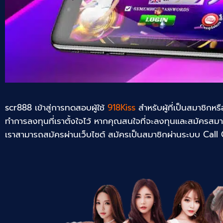
scr888 เข้าสู่การทดสอบผู้ใช้
918Kiss
สำหรับผู้ที่เป็นสมาชิกห
ทำการลงทุนที่เราตั้งใจไว้ หากคุณสนใจที่จะลงทุนและสมัครสมาช
เราสามารถสมัครผ่านเว็บไซต์ สมัครเป็นสมาชิกผ่านระบบ Call 