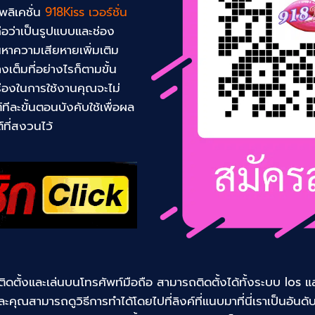
พลิเคชั่น
918Kiss เวอร์ชั่น
ือว่าเป็นรูปแบบและช่อง
หาความเสียหายเพิ่มเติม
เต็มที่อย่างไรก็ตามขั้น
่องในการใช้งานคุณจะไม่
ทีละขั้นตอนบังคับใช้เพื่อผล
์ที่สงวนไว้
รถติดตั้งและเล่นบนโทรศัพท์มือถือ สามารถติดตั้งได้ทั้งระบบ Ios
ุณสามารถดูวิธีการทำได้โดยไปที่ลิงค์ที่แนบมาที่นี่เราเป็นอันด