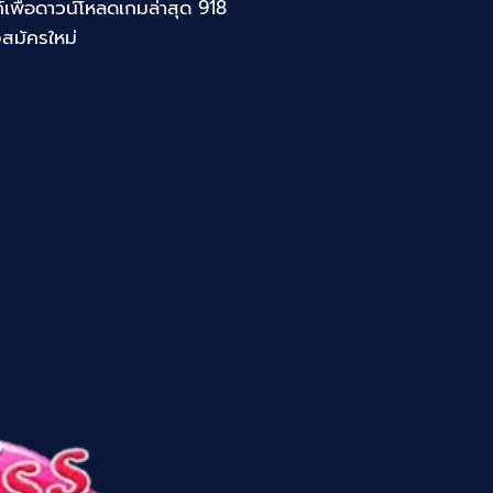
เพื่อดาวน์โหลดเกมล่าสุด 918
งสมัครใหม่