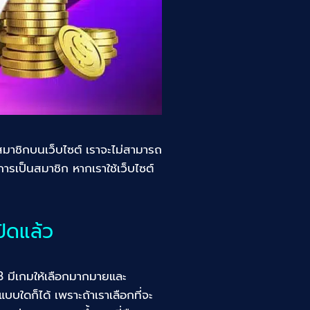
นสมาชิกบนเว็บไซต์ เราจะไม่สามารถ
ารเป็นสมาชิก หากเราใช้เว็บไซต์
ปิดแล้ว
 มีเกมให้เลือกมากมายและ
บใดก็ได้ เพราะถ้าเราเลือกที่จะ