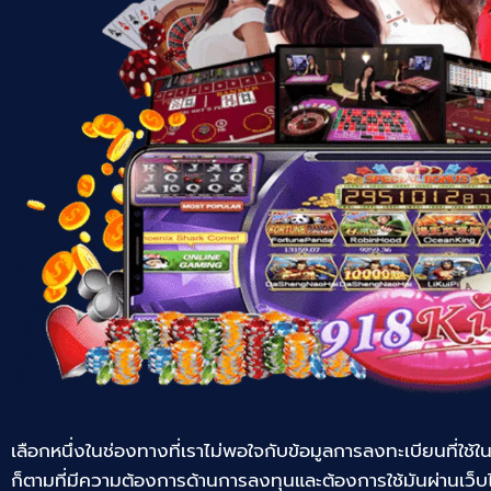
เลือกหนึ่งในช่องทางที่เราไม่พอใจกับข้อมูลการลงทะเบียนที่ใช้
ก็ตามที่มีความต้องการด้านการลงทุนและต้องการใช้มันผ่านเว็บไ