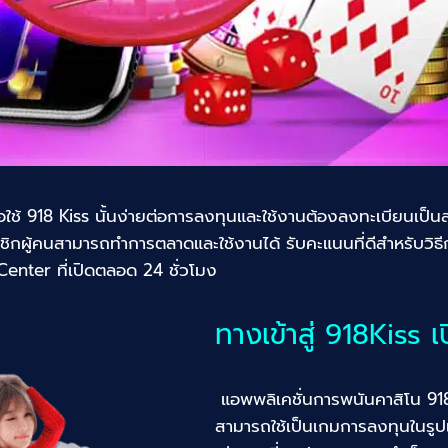
รือใช้ 918 Kiss นั้นง่ายต่อการลงทุนและใช้งานต้องลงทะเบียนเป็
ิกผู้คนสามารถทำการตลาดและใช้งานได้ รับคะแนนที่ดีสำหรับวิธีก
Center ที่เปิดตลอด 24 ชั่วโมง
ทางเข้าสู่ 918Kiss เ
แอพพลิเคชั่นการพนันคาสิโน 918
สามารถใช้เป็นเกมการลงทุนในรูปแบ