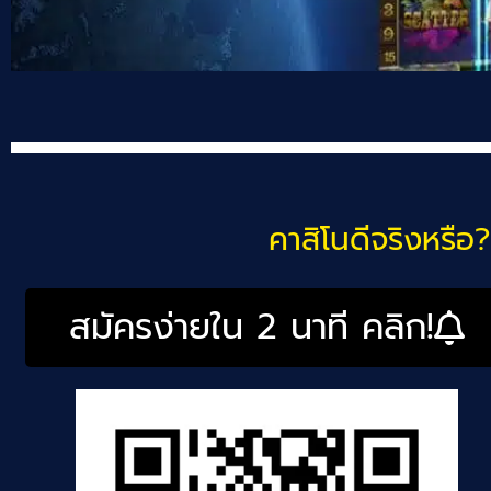
คาสิโนดีจริงหรือ
สมัครง่ายใน 2 นาที คลิก!