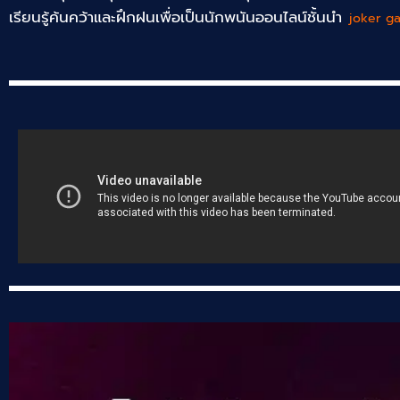
เรียนรู้ค้นคว้าและฝึกฝนเพื่อเป็นนักพนันออนไลน์ชั้นนำ
joker g