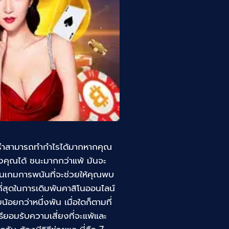
คาร่าสามารถทำกำไรได้มากหากคุณ
องคุณได้ ชนะมากกว่าแพ้ มันจะ
่ในเกมการพนันที่จะช่วยให้คุณพบ
บที่สุดในการเดิมพันคาสิโนออนไลน์
ยกว่าหนึ่งพัน เมื่อใดก็ตามที่
ธียอมรับความเสี่ยงที่จะแพ้และ