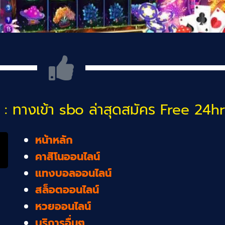
? : ทางเข้า sbo ล่าสุดสมัคร Free 24hr
หน้าหลัก
คาสิโนออนไลน์
แทงบอลออนไลน์
สล็อตออนไลน์
หวยออนไลน์
บริการอื่นๆ