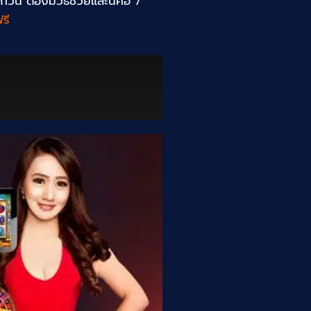
ัน ต้องมีวิธีช่วยและนี่คือ 7
ฟรี