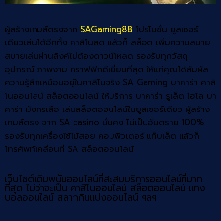
ผู้สร้างเกมส์ตรงจาก
SAGaming88
โปรโมชั่น ยูสเซอร์
เดียวเล่นได้อีกทั้ง คาสิโนสด แล้วก็ สล็อต เพิ่มความสบาย
สบายเล่นผ่านลิงค์ไม่ต้องดาวน์โหลด รองรับทุกวัสดุ
อุปกรณ์ ภาพงาม กราฟฟิกดีเยี่ยมที่สุด ให้แก่คุณได้สัมผัส
ความรู้สึกเหมือนอยู่ในคาสิโนจริง SA Gaming บาคาร่า คาสิ
โนออนไลน์ สล็อตออนไลน์ ให้บริการ บาคาร่า รูเล็ต ไฮโล บา
คาร่า มังกรเสือ เล่นสล็อตออนไลน์ในยูสเซอร์เดียว ผู้สร้าง
เกมส์ตรง จาก SA casino มั่นคง ไม่เป็นอันตราย 100%
รองรับทุกเครื่องใช้ไม้สอย คอมพิวเตอร์ แท็บเล็ต แล้วก็
โทรศัพท์เคลื่อนที่ SA สล็อตออนไลน์
เว็บไซต์เดิมพนันออนไลน์ที่สะสมบริการออนไลน์ที่มาก
ที่สุด ไม่ว่าจะเป็น คาสิโนออนไลน์ สล็อตออนไลน์ แทง
บอลออนไลน์ สลากกินแบ่งออนไลน์ ฯลฯ