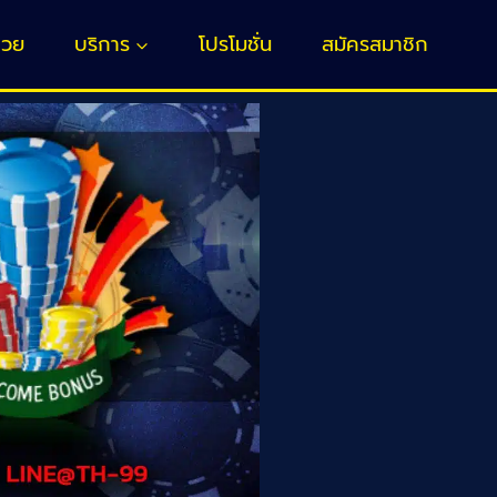
หวย
บริการ
โปรโมชั่น
สมัครสมาชิก