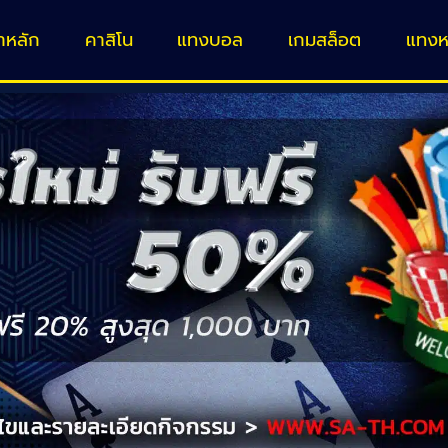
าหลัก
คาสิโน
แทงบอล
เกมสล็อต
แทง