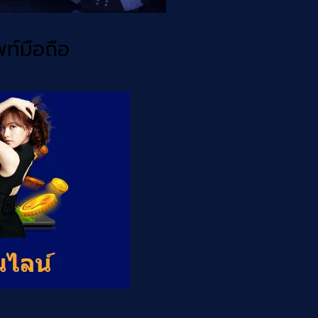
พท์มือถือ