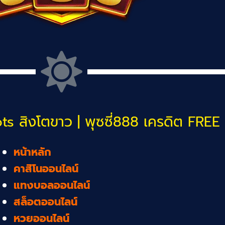
s สิงโตขาว | พุซซี่888 เครดิต FREE
หน้าหลัก
คาสิโนออนไลน์
แทงบอลออนไลน์
สล็อตออนไลน์
หวยออนไลน์