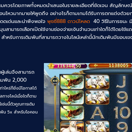
สมควรโดยภาพทั้งหมดนำเสนอในรายละเอียดที่ชัดเจน สัญลักษ
ลื่อนไหวมากมายให้พูดถึง อย่างไรก็ตามเกมได้รับการตกแต่งด้วย
่โดดเด่นและน่าพึงพอใจ
พุซซี่888 ดาวน์โหลด
40 วิธีในการชนะ มีช
หมุนสามารถเลือกเปิดใช้งานช่องจ่ายเงินจำนวนเท่าใดก็ได้โดยใช้แถบ
 สำหรับการเดิมพันที่สามารถวางในไลน์เหล่านี้นักเดิมพันมีขอบเข
นผู้เล่นจึงสามารถ
เดิมพัน 2,000
ท่าไหร่ก็ยิ่งมีโอกาสได้
ัลทางไลน์เมื่อใดก็ตาม
เช่นนี้ตัวคูณการเดิม
ดิมพัน 5x สำหรับไอคอน