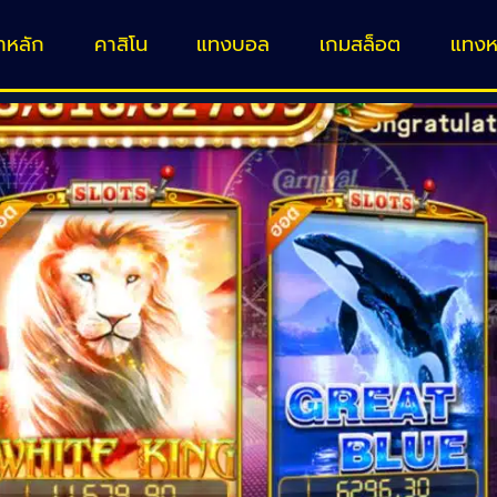
าหลัก
คาสิโน
แทงบอล
เกมสล็อต
แทง