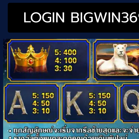
LOGIN BIGWIN36