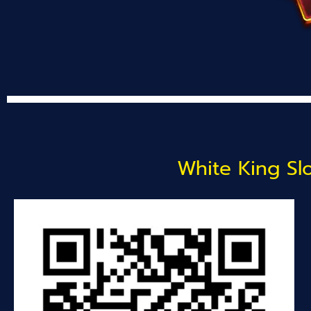
White King Slot