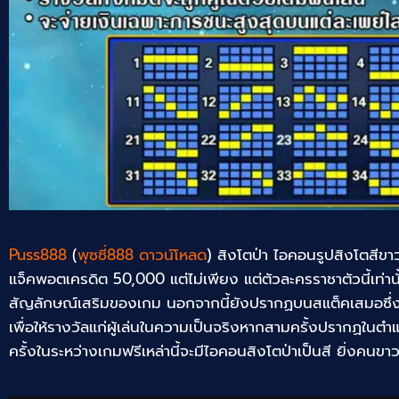
Puss888
(
พุซซี่888 ดาวน์โหลด
) สิงโตป่า ไอคอนรูปสิงโตสีขาว
แจ็คพอตเครดิต 50,000 แต่ไม่เพียง แต่ตัวละครราชาตัวนี้เท่านั้นท
สัญลักษณ์เสริมของเกม นอกจากนี้ยังปรากฏบนสแต็คเสมอซึ่ง
เพื่อให้รางวัลแก่ผู้เล่นในความเป็นจริงหากสามครั้งปรากฏในตำ
ครั้งในระหว่างเกมฟรีเหล่านี้จะมีไอคอนสิงโตป่าเป็นสี ยิ่งคนข