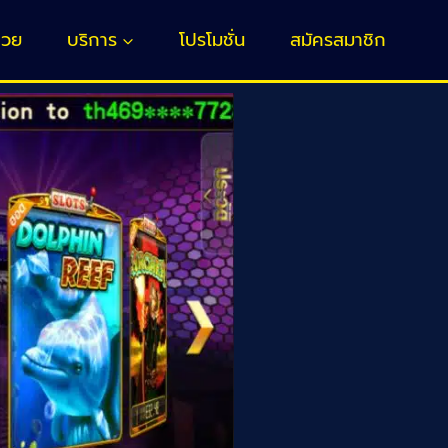
หวย
บริการ
โปรโมชั่น
สมัครสมาชิก