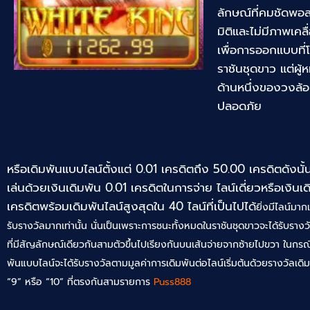
ลักษณ์ที่คมชัดพอ
มิติและไม่มีภาพเค
เพื่อการออกแบบที
ราชันชุดขาว แต่ผู้
ด้านหนึ่งของวงล้อ
ปลอดภัย
หรือเดิมพันแบบไลน์ตั้งแต่ 0.01 เครดิตถึง 50.00 เครดิตดังนั้
เล่นด้วยเงินเดิมพัน 0.01 เครดิตในการจ่าย ไลน์เดี่ยวหรือเงิน
เครดิตพร้อมเดิมพันไลน์สูงสุดใน 40 ไลน์ที่เป็นไปได้
ยิ่งมีไลน์มากเ
รับรางวัลมากเท่านั้น นั่นเป็นเพราะการชนะทั้งหมดในราชันชุดขาวจะได้รับรางว
ที่มีสัญลักษณ์เดียวกันสามตัวขึ้นไปเรียงกันบนเส้นจ่ายจากซ้ายไปขวา ในกรณี
พันแบบไลน์จะได้รับรางวัลตามมูลค่าการเดิมพันต่อไลน์เริ่มต้นด้วยรางวัลเ
“9” หรือ “10” ที่ตรงกันสามรายการ
Puss888