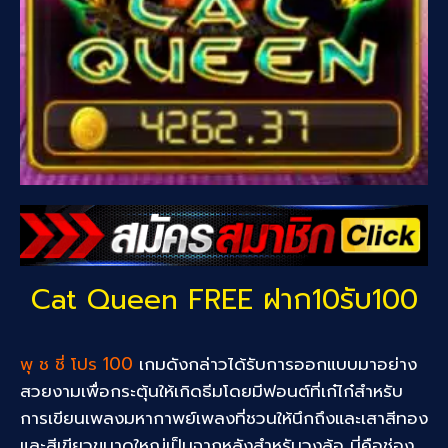
Cat Queen FREE ฝาก10รับ100
พุ ช ชี่ โปร 100
เกมดังกล่าวได้รับการออกแบบมาอย่าง
สวยงามเพื่อกระตุ้นให้เกิดธีมโดยมีฟอนต์ที่เก๋ไก๋สำหรับ
การเขียนเพลงมหากาพย์เพลงที่ชวนให้นึกถึงและเสาสีทอง
และสีเขียวขนาดใหญ่เป็นฉากหลังสำหรับวงล้อ นี่คือช่อง