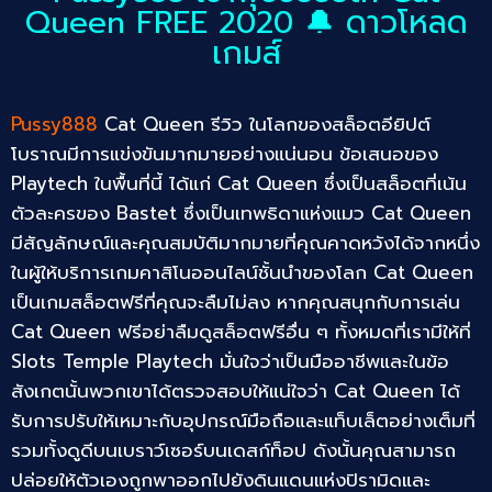
Queen FREE 2020 🔔 ดาวโหลด
เกมส์
Pussy888
Cat Queen รีวิว ในโลกของสล็อตอียิปต์
โบราณมีการแข่งขันมากมายอย่างแน่นอน ข้อเสนอของ
Playtech ในพื้นที่นี้ ได้แก่ Cat Queen ซึ่งเป็นสล็อตที่เน้น
ตัวละครของ Bastet ซึ่งเป็นเทพธิดาแห่งแมว Cat Queen
มีสัญลักษณ์และคุณสมบัติมากมายที่คุณคาดหวังได้จากหนึ่ง
ในผู้ให้บริการเกมคาสิโนออนไลน์ชั้นนำของโลก Cat Queen
เป็นเกมสล็อตฟรีที่คุณจะลืมไม่ลง หากคุณสนุกกับการเล่น
Cat Queen ฟรีอย่าลืมดูสล็อตฟรีอื่น ๆ ทั้งหมดที่เรามีให้ที่
Slots Temple Playtech มั่นใจว่าเป็นมืออาชีพและในข้อ
สังเกตนั้นพวกเขาได้ตรวจสอบให้แน่ใจว่า Cat Queen ได้
รับการปรับให้เหมาะกับอุปกรณ์มือถือและแท็บเล็ตอย่างเต็มที่
รวมทั้งดูดีบนเบราว์เซอร์บนเดสก์ท็อป ดังนั้นคุณสามารถ
ปล่อยให้ตัวเองถูกพาออกไปยังดินแดนแห่งปิรามิดและ