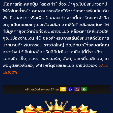
มีโอกาสที่จะคลิกปุ่ม “สองเท่า” ซึ่งจะนำคุณไปยังหน้าจอที่มี
ไพ่ห้าใบคว่ำหน้า คุณสามารถเลือกได้ว่าต้องการเพิ่มเงินเดิม
พันเป็นสองเท่าหรือเพิ่มเป็นสองเท่า จากนั้นการ์ดของเจ้ามือ
จะถูกเปิดเผยและคุณจะต้องเลือกจากสี่ใบที่เหลือและค้นหาไพ่
ที่มีมูลค่าสูงกว่าเพื่อที่จะชนะราชินีแมว สล็อตห้ารีลสี่แถวนี้ให้
คุณมีช่องจ่ายเงิน 40 ช่องสำหรับการเล่นซึ่งหมายถึงโอกาส
มากมายสำหรับการชนะรางวัลใหญ่ สัญลักษณ์ทั้งหมดที่คุณ
คาดว่าจะได้เห็นในสล็อตธีมอียิปต์โบราณมีอยู่ที่นี่รวมถึง
แมลงปีกแข็ง, ดวงตาของฮอรัส, อังก์, นกเหยี่ยวสีทอง, เท
พอนูบิสหัวลิ่วล้อ, ฟาโรห์ที่ดุร้ายและแมว ราชินีตัวเอง
สล็อต
โปร100%