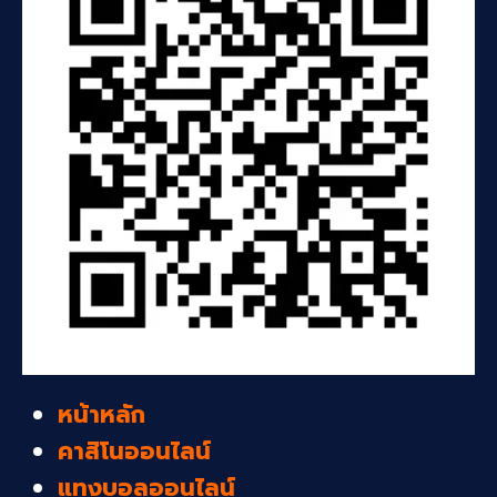
หน้าหลัก
คาสิโนออนไลน์
แทงบอลออนไลน์