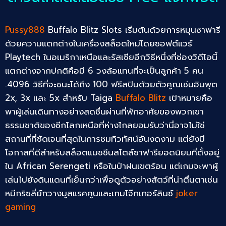
Pussy888
Buffalo Blitz Slots เริ่มต้นด้วยการหมุนซาฟารี
ด้วยความแตกต่างในเครื่องสล็อตใหม่โดยซอฟต์แวร์
Playtech ในอเมริกาเหนือและรัสเซียอีกวิธีหนึ่งที่ช่องวิดีโอนี้
แตกต่างจากปกติคือมี 6 วงล้อแทนที่จะเป็นลูกค้า 5 คน
.4096 วิธีที่จะชนะได้ถึง 100 ฟรีสปินด้วยตัวคูณเช่นอินพุต
2x, 3x และ 5x สำหรับ Taiga
Buffalo Blitz
เป้าหมายคือ
พาผู้เล่นเดินทางอย่างสดชื่นผ่านที่พักอาศัยของพวกเขา
ธรรมชาติของซีกโลกเหนือที่ห่างไกลยอมรับว่านี่อาจไม่ใช่
สถานที่ที่ชัดเจนที่สุดในการชมทิวทัศน์อันงดงาม แต่ยังมี
โอกาสที่ดีสำหรับสล็อตแมชชีนสไตล์ซาฟารียอดนิยมที่ตั้งอยู่
ใน African Serengeti หรือในป่าฝนเขตร้อน แต่เกมจะพาผู้
เล่นไปยังดินแดนที่เย็นกว่าเพื่อดูตัวอย่างสัตว์ที่น่าตื่นตาเช่น
หมีกริซลี่ย์กวางมูสแรคคูนและเกมโจ๊กเกอร์ลินซ์
joker
gaming