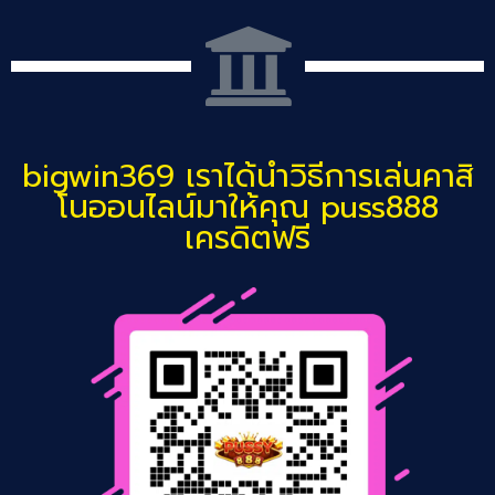
bigwin369 เราได้นำวิธีการเล่นคาสิ
โนออนไลน์มาให้คุณ puss888
เครดิตฟรี