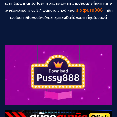
เวลา ไม่มีพลาดครับ โปรแกรมความเร็วและความปลอดภัยที่หลากหลาย
slotpuss888
เพื่อรับสมัครนักดนตรี / พนักงาน ดาวน์โหลด
คลิก
เว็บไซต์คาสิโนออนไลน์ใหม่ล่าสุดและเป็นที่นิยมมากที่สุดในขณะนี้