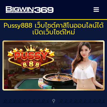
Pussy888 เว็บไซต์คาสิโนออนไลน์ได้
เปิดเว็บไซต์ใหม่