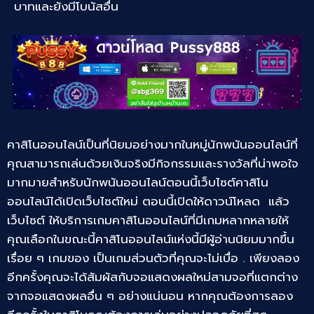
บาทและยังมีโบนัสอื่น
คาสิโนออนไลน์เป็นที่นิยมอย่างมากในหมู่นักพนันออนไลน์ที่
คุณสามารถเล่นด้วยเงินจริงมีกิจกรรมและรางวัลที่น่าพอใจ
มากมายสำหรับนักพนันออนไลน์ตอนนี้เว็บไซต์คาสิโน
ออนไลน์ได้เปิดเว็บไซต์ใหม่ ตอนนี้เปิดให้ดาวน์โหลด แล้ว
เว็บไซต์ ให้บริการเกมคาสิโนออนไลน์ที่มีเกมหลากหลายให้
คุณเลือกในขณะนี้คาสิโนออนไลน์แห่งนี้มีผู้อ่านนิยมมากขึ้น
เรื่อย ๆ เกมของ เป็นเกมส่วนตัวที่คุณจะไม่เบื่อ . เพียงลอง
อีกครั้งคุณจะได้สัมผัสกับจอแสดงผลใหม่สามจอที่แตกต่าง
จากจอแสดงผลอื่น ๆ อย่างแน่นอน หากคุณต้องการลอง