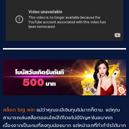
สล็อต big win
แม้ว่าคุณจะมีเงินทุนไม่มากก็ตาม. แต่คุณ
สามารถเล่นสล็อตออนไลน์ได้โดยไม่มีปัญหาในอนาคต
เนื่องจากเป็นเกมที่ลงทุนน้อยมาก แต่หน้าอกที่ทำกำไรได้มาก