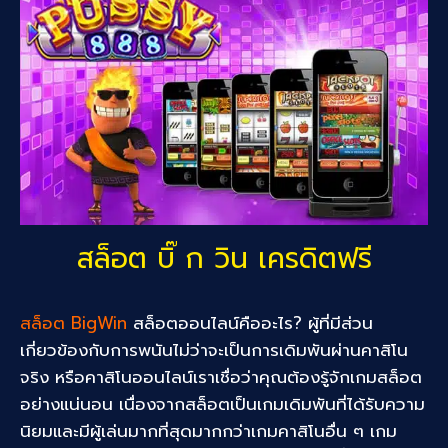
สล็อต บิ๊ ก วิน เครดิตฟรี
สล็อต BigWin
สล็อตออนไลน์คืออะไร? ผู้ที่มีส่วน
เกี่ยวข้องกับการพนันไม่ว่าจะเป็นการเดิมพันผ่านคาสิโน
จริง หรือคาสิโนออนไลน์เราเชื่อว่าคุณต้องรู้จักเกมสล็อต
อย่างแน่นอน เนื่องจากสล็อตเป็นเกมเดิมพันที่ได้รับความ
นิยมและมีผู้เล่นมากที่สุดมากกว่าเกมคาสิโนอื่น ๆ เกม