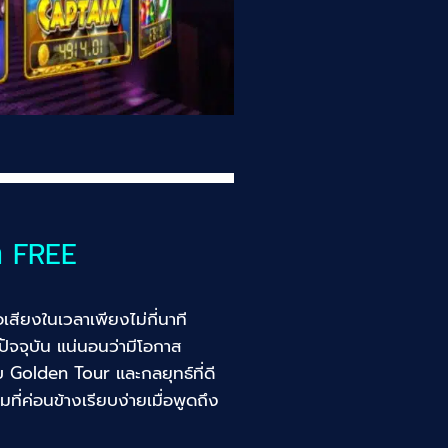
ต FREE
เสียงในเวลาเพียงไม่กี่นาที
ปัจจุบัน แน่นอนว่ามีโอกาส
บ Golden Tour และกลยุทธ์ที่ดี
่ค่อนข้างเรียบง่ายเมื่อพูดถึง