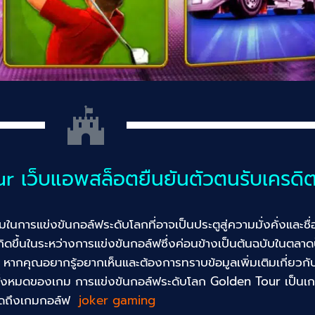
 เว็บแอพสล็อตยืนยันตัวตนรับเครดิ
ในการแข่งขันกอล์ฟระดับโลกที่อาจเป็นประตูสู่ความมั่งคั่งและชื่อ
ิดขึ้นในระหว่างการแข่งขันกอล์ฟซึ่งค่อนข้างเป็นต้นฉบับในตลาด
ม หากคุณอยากรู้อยากเห็นและต้องการทราบข้อมูลเพิ่มเติมเกี่ยวกั
์ทั้งหมดของเกม การแข่งขันกอล์ฟระดับโลก Golden Tour เป็นเกมที
งพูดถึงเกมกอล์ฟ
joker gaming