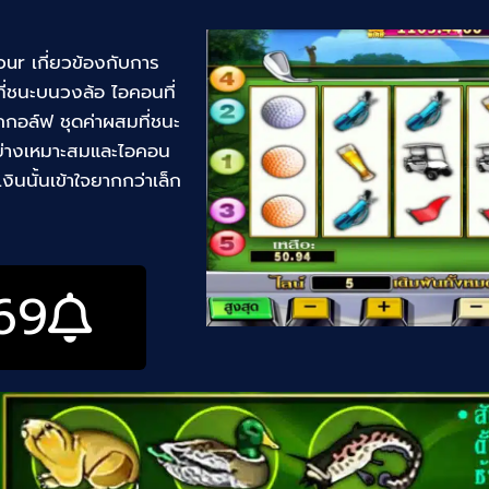
ur เกี่ยวข้องกับการ
ี่ชนะบนวงล้อ ไอคอนที่
ถกอล์ฟ ชุดค่าผสมที่ชนะ
อย่างเหมาะสมและไอคอน
งินนั้นเข้าใจยากกว่าเล็ก
69