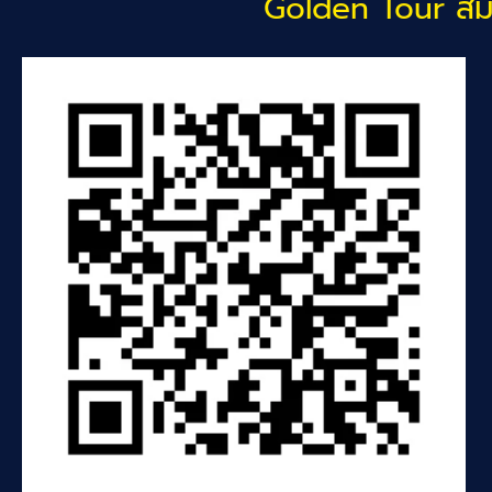
Golden Tour สมั