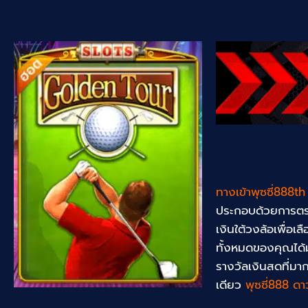
ทางเข้าพุซซี่888th
ประกอบด้วยการตรวจส
เงินใต้วงล้อเพื่อเ
ทั้งหมดของคุณได้ม
รางวัลเงินสดที่มากข
เดียว
พุซซี่888 ด