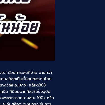
เรา ด้วยการเล่นที่ง่าย ง่ายกว่า
 เกมสล็อตเป็นที่นิยมของคนไทย
าะรางวัลใหญ่มักจะ สล็อต888
ขึ้น ที่นิยมมากที่สุดในปัจจุบัน
ะแจ็คพอตตลาดกลางชนะ 100x หรือ
 ผู้เล่นสล็อตได้เงินจริงเรียกว่า