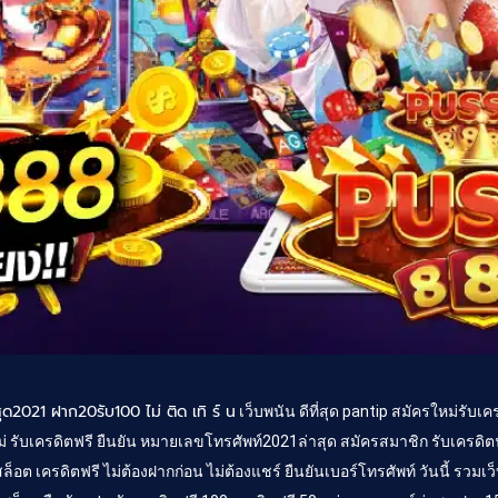
สุด2021
ฝาก20รับ100 ไม่ ติด เทิ ร์ น
เว็บพนัน ดีที่สุด pantip
สมัครใหม่รับเคร
่ รับเครดิตฟรี ยืนยัน หมายเลขโทรศัพท์2021ล่าสุด
สมัครสมาชิก รับเครดิต
ล็อต เครดิตฟรี ไม่ต้องฝากก่อน ไม่ต้องแชร์ ยืนยันเบอร์โทรศัพท์ วันนี้
รวมเว