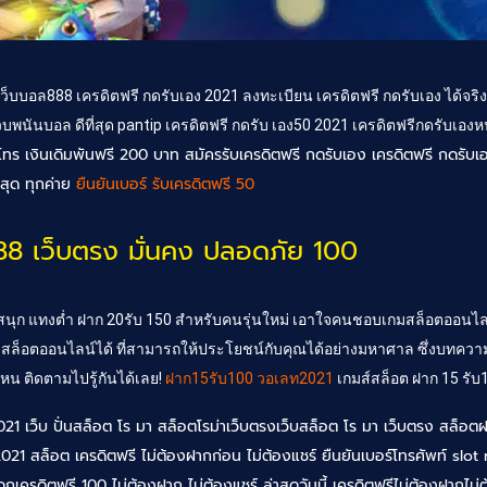
เว็บบอล888
เครดิตฟรี กดรับเอง 2021 ลงทะเบียน
เครดิตฟรี กดรับเอง ได้จริ
ว็บพนันบอล ดีที่สุด pantip
เครดิตฟรี กดรับ เอง50 2021
เครดิตฟรีกดรับเองห
์โทร เงินเดิมพันฟรี 200 บาท
สมัครรับเครดิตฟรี กดรับเอง
เครดิตฟรี กดรับเ
าสุด ทุกค่าย
ยืนยันเบอร์ รับเครดิตฟรี 50
8 เว็บตรง มั่นคง ปลอดภัย 100
นสนุก แทงต่ำ ฝาก 20รับ 150 สำหรับคนรุ่นใหม่ เอาใจคนชอบเกมสล็อตออนไลน์ 
เกมสล็อตออนไลน์ได้ ที่สามารถให้ประโยชน์กับคุณได้อย่างมหาศาล ซึ่งบทความ
น ติดตามไปรู้กันได้เลย!
ฝาก15รับ100 วอเลท2021
เกมส์สล็อต ฝาก 15 รับ
2021
เว็บ ปั่นสล็อต โร มา
สล็อตโรม่าเว็บตรง
เว็บสล็อต โร มา เว็บตรง
สล็อตฝ
 2021
สล็อต เครดิตฟรี ไม่ต้องฝากก่อน ไม่ต้องแชร์ ยืนยันเบอร์โทรศัพท์
slot
จกเครดิตฟรี 100 ไม่ต้องฝาก ไม่ต้องแชร์ ล่าสุดวันนี้
เครดิตฟรีไม่ต้องฝากไม่