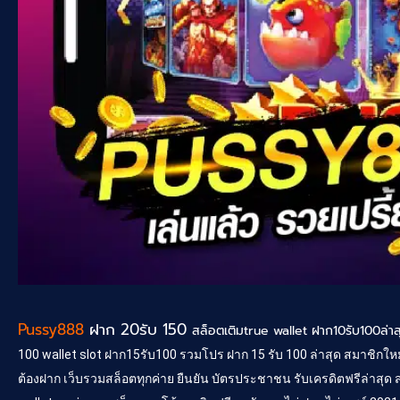
Pussy888
ฝาก 20รับ 150
สล็อตเติมtrue wallet ฝาก10รับ100ล่า
100
wallet slot ฝาก15รับ100
รวมโปร ฝาก 15 รับ 100 ล่าสุด
สมาชิกใหม
ต้องฝาก
เว็บรวมสล็อตทุกค่าย
ยืนยัน บัตรประชาชน รับเครดิตฟรีล่าสุด
ส