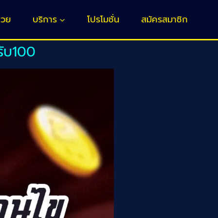
หวย
บริการ
โปรโมชั่น
สมัครสมาชิก
รับ100