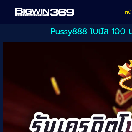
หน้
Pussy888 โบนัส 100 บ