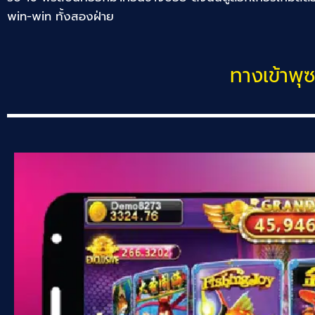
win-win ทั้งสองฝ่าย
ทางเข้าพุ