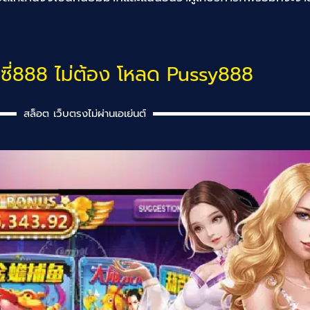
ซซี่888 ไม่ต้อง โหลด Pussy888
สล็อต เว็บตรงไม่ผ่านเอเย่นต์