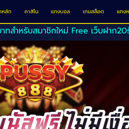
าหลัก
คาสิโน
แทงบอล
เกมสล็อต
แทง
าทสำหรับสมาชิกใหม่ Free เว็บฝาก20