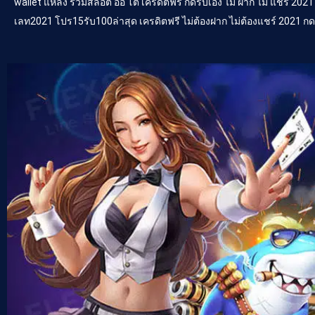
wallet
แหล่ง รวมสล็อต ออ โต้
เครดิตฟรี กดรับเอง ไม่ ฝาก ไม่ แชร์ 202
เลท2021
โปร15รับ100ล่าสุด
เครดิตฟรี ไม่ต้องฝาก ไม่ต้องแชร์ 2021 ก