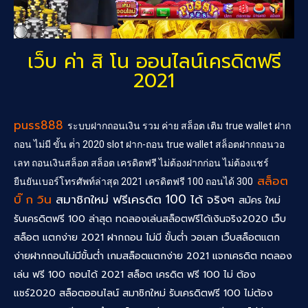
เว็บ ค่า สิ โน ออนไลน์เครดิตฟรี
2021
puss888
ระบบฝากถอนเงิน
รวม ค่าย สล็อต เติม true wallet ฝาก
ถอน ไม่มี ขั้น ต่ํา 2020
slot ฝาก-ถอน true wallet
สล็อตฝากถอนวอ
เลท
ถอนเงินสล็อต
สล็อต เครดิตฟรี ไม่ต้องฝากก่อน ไม่ต้องแชร์
สล็อต
ยืนยันเบอร์โทรศัพท์ล่าสุด 2021
เครดิตฟรี 100 ถอนได้ 300
บิ๊ ก วิน
สมาชิกใหม่ ฟรีเครดิต 100 ได้ จริงๆ
สมัคร ใหม่
รับเครดิตฟรี 100 ล่าสุด
ทดลองเล่นสล็อตฟรีได้เงินจริง2020
เว็บ
สล็อต แตกง่าย 2021 ฝากถอน ไม่มี ขั้นต่ํา วอเลท
เว็บสล็อตแตก
ง่ายฝากถอนไม่มีขั้นต่ํา
เกมสล็อตแตกง่าย 2021
แจกเครดิต ทดลอง
เล่น ฟรี 100 ถอนได้ 2021
สล็อต เครดิต ฟรี 100 ไม่ ต้อง
แชร์2020
สล็อตออนไลน์ สมาชิกใหม่ รับเครดิตฟรี 100 ไม่ต้อง