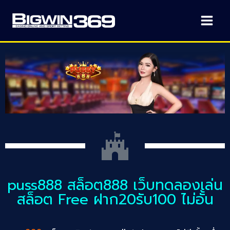
puss888 สล็อต888 เว็บทดลองเล่น
สล็อต Free ฝาก20รับ100 ไม่อั้น