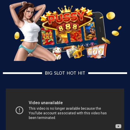
BIG SLOT HOT HIT