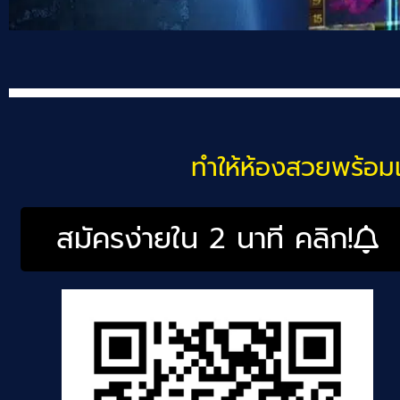
ทำให้ห้องสวยพร้อม
สมัครง่ายใน 2 นาที คลิก!