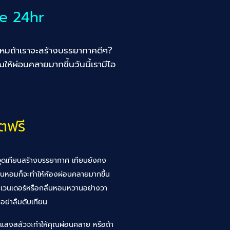
ee 24hr
ีไหมถ้าเราจะสร้างบรรยากาศดีๆ?
้ผ่อนคลายมากขึ้นวันนี้เรามีไอ
ตฟรี
 จุดเทียนสร้างบรรยากาศ
เทียนยังคง
ียนหอมก็จะทำให้ห้องผ่อนคลายมากขึ้น
าเวนเดอร์หรือกลิ่นหอมหวานอย่างวา
งอย่าลืมดับเทียน
าะแสงสลัวจะทำให้คุณผ่อนคลาย หรือถ้า