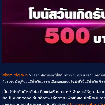
สล็อต big win
5. เลือกเฟอร์นิเจอร์ที่มีดีไซน์
พยายามหาเฟอร์นิเจอร์ที่ม
ห้อง เช่น ผ้าปูที่นอนสีน้ำเงินอาจจะเลือกหมอนบนโซฟาที่เป็นสีน้ำเงิน 
เป็นยังไงกันบ้างกับไอเดียแต่งห้องสวยๆ?เพื่อช่วยให้คุณผ่อน
ยังมีโหมดทดลองเล่นสล็อตฟรีอีกด้วย เพื่อให้ผู้เล่นได้ฝึกฝน
และเล่นเกมออนไลน์และทำเงินจริงกับเรา!
Big win slot เครดิ