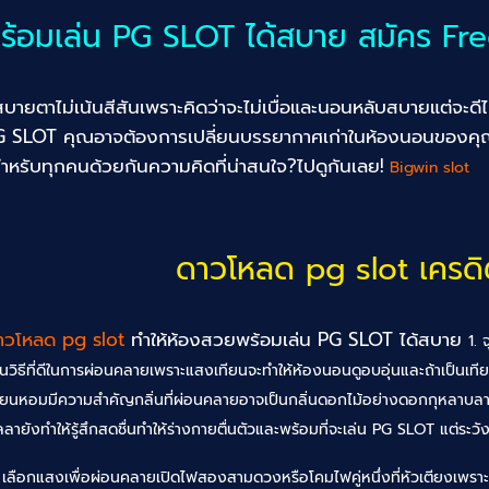
้อมเล่น PG SLOT ได้สบาย สมัคร Fr
ายตาไม่เน้นสีสันเพราะคิดว่าจะไม่เบื่อและนอนหลับสบายแต่จะด
G SLOT คุณอาจต้องการเปลี่ยนบรรยากาศเก่าในห้องนอนของคุณให
หรับทุกคนด้วยกันความคิดที่น่าสนใจ?ไปดูกันเลย!
Bigwin slot
ดาวโหลด pg slot เครดิ
าวโหลด pg slot
ทำให้ห้องสวยพร้อมเล่น PG SLOT ได้สบาย
1.
็นวิธีที่ดีในการผ่อนคลายเพราะแสงเทียนจะทำให้ห้องนอนดูอบอุ่นและถ้าเป็นเท
ียนหอมมีความสำคัญกลิ่นที่ผ่อนคลายอาจเป็นกลิ่นดอกไม้อย่างดอกกุหลาบล
ลลายังทำให้รู้สึกสดชื่นทำให้ร่างกายตื่นตัวและพร้อมที่จะเล่น PG SLOT แต่ระวั
 เลือกแสงเพื่อผ่อนคลาย
เปิดไฟสองสามดวงหรือโคมไฟคู่หนึ่งที่หัวเตียงเพร