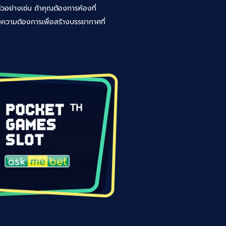
ัวอย่างเช่น ถ้าคุณต้องการห้องที่
ามความต้องการเพื่อสร้างบรรยากาศที่