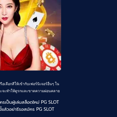
เลือกสีให้เข้ากับเฟอร์นิเจอร์อื่นๆ ใน
ไปเพราะจะทำให้ดูรกและขาดความผ่อนคลาย
ครเป็นผู้เล่นสล็อตใหม่ PG SLOT
นี้แล้วอย่ารีรอสมัคร PG SLOT