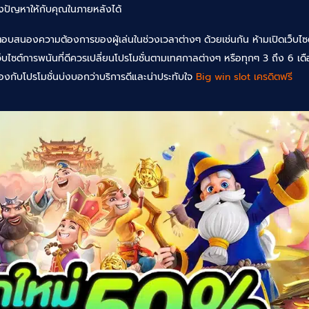
งปัญหาให้กับคุณในภายหลังได้
อตอบสนองความต้องการของผู้เล่นในช่วงเวลาต่างๆ ด้วยเช่นกัน ห้ามเปิดเว็บไซต์
 เว็บไซต์การพนันที่ดีควรเปลี่ยนโปรโมชั่นตามเทศกาลต่างๆ หรือทุกๆ 3 ถึง 6 เ
วข้องกับโปรโมชั่นบ่งบอกว่าบริการดีและน่าประทับใจ
Big win slot เครดิตฟรี