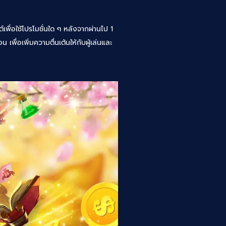
เพื่อใช้โปรโมชั่นใด ๆ หลังจากผ่านไป 1
ดือน
เพื่อเพิ่มความตื่นเต้นให้กับผู้เล่นและ