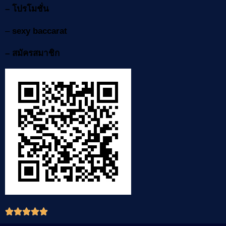
–
โปรโมชั่น
–
sexy baccarat
–
สมัครสมาชิก




