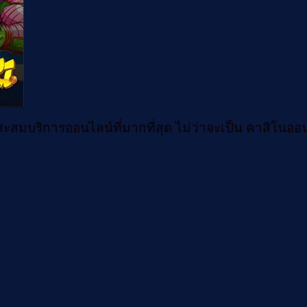
่สะสมบริการออนไลน์ที่มากที่สุด ไม่ว่าจะเป็น คาสิโนอ