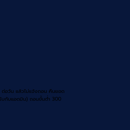
 ต่อวัน แล้วไม่แจ้งถอน คืนยอด
แจ้งรับกับแอดมิน) ถอนขั้นต่ำ 300