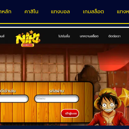
าหลัก
คาสิโน
แทงบอล
เกมสล็อต
แทง