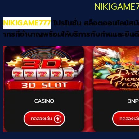
NIKIGAME777
NIKIGAME777
โปรโมชั่น สล็อตออนไลน์สมั
ากรที่ชำนาญพร้อมให้บริการกับท่านและยินดี