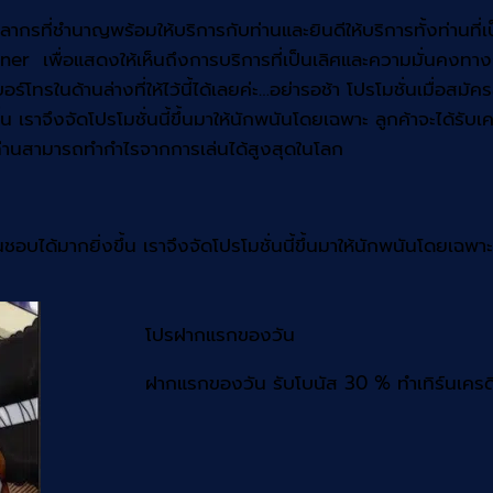
ากรที่ชำนาญพร้อมให้บริการกับท่านและยินดีให้บริการทั้งท่านที่เป็
ner เพื่อแสดงให้เห็นถึงการบริการที่เป็นเลิศและความมั่นคงทางการ
ทรในด้านล่างที่ให้ไว้นี้ได้เลยค่ะ…อย่ารอช้า โปรโมชั่น
เมื่อสมัค
ขึ้น เราจึงจัดโปรโมชั่นนี้ขึ้นมาให้นักพนันโดยเฉพาะ ลูกค้าจะได้
้ท่านสามารถทำกำไรจากการเล่นได้สูงสุดในโลก
ชื่นชอบได้มากยิ่งขึ้น เราจึงจัดโปรโมชั่นนี้ขึ้นมาให้นักพนันโดยเฉพ
โปรฝากแรกของวัน
ฝากแรกของวัน รับโบนัส 30 % ทำเทิร์นเครดิ