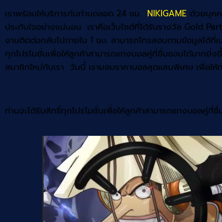
เราพร้อมให้บริการกับท่านตลอด 24 ชม.
NIKIGAME
ด้วยบุคคล
ประทับใจอย่างแน่นอน เราคือเว็บไซต์ที่ได้รับรางวัล Gold Part
งานติดต่อกลับไปภายใน 1 ชม. สามารถโทรสอบถามข้อมูลได้ที่เบอร์โ
ทุกโปรโมชั่นเพื่อให้ลูกค้าสามารถแทงบอลคู่ที่ชื่นชอบได้มากยิ่ง
สมาชิกใหม่กับเรา วันนี้ เรามอบราคาบอลสุดแสนพิเศษ เพื่อให
ท่านจะได้รับสิทธิ์ทุกโปรโมชั่นเพื่อให้ลูกค้าสามารถแทงบอลคู่ที่