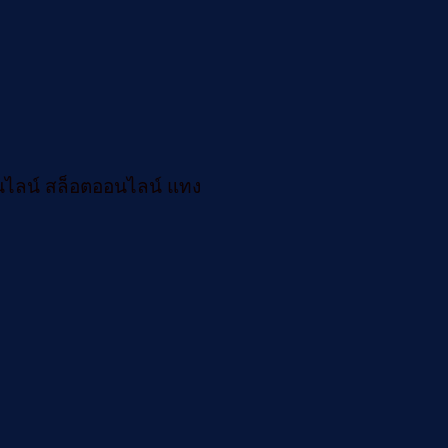
อนไลน์ สล็อตออนไลน์ แทง