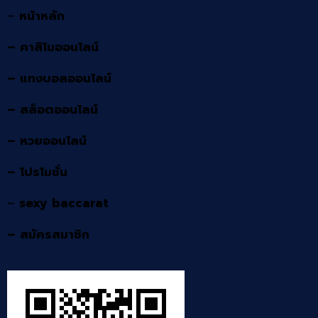
–
หน้าหลัก
–
คาสิโนออนไลน์
–
แทงบอลออนไลน์
–
สล็อตออนไลน์
–
หวยออนไลน์
–
โปรโมชั่น
–
sexy baccarat
–
สมัครสมาชิก