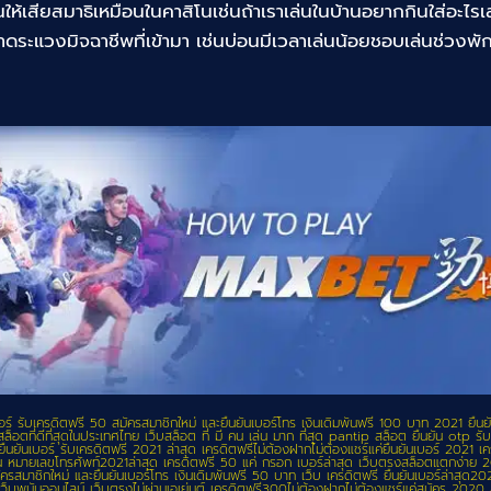
้เสียสมาธิเหมือนในคาสิโนเช่นถ้าเราเล่นในบ้านอยากกินใส่อะไรเล่
ดระแวงมิจฉาชีพที่เข้ามา เช่นบ่อนมีเวลาเล่นน้อยชอบเล่นช่วงพั
ร์ รับเครดิตฟรี 50 สมัครสมาชิกใหม่ และยืนยันเบอร์โทร เงินเดิมพันฟรี 100 บาท 2021 ยืนยัน
สล็อตที่ดีที่สุดในประเทศไทย เว็บสล็อต ที่ มี คน เล่น มาก ที่สุด pantip สล็อต ยืนยัน otp รั
 ยืนยันเบอร์ รับเครดิตฟรี 2021 ล่าสุด เครดิตฟรีไม่ต้องฝากไม่ต้องแชร์แค่ยืนยันเบอร์ 202
ยัน หมายเลขโทรศัพท์2021ล่าสุด เครดิตฟรี 50 แค่ กรอก เบอร์ล่าสุด เว็บตรงสล็อตแตกง่าย 20
รสมาชิกใหม่ และยืนยันเบอร์โทร เงินเดิมพันฟรี 50 บาท เว็บ เครดิตฟรี ยืนยันเบอร์ล่าสุด2021
 เว็บพนันออนไลน์ เว็บตรงไม่ผ่านเอเย่นต์ เครดิตฟรี300ไม่ต้องฝากไม่ต้องแชร์แค่สมัคร 2020 