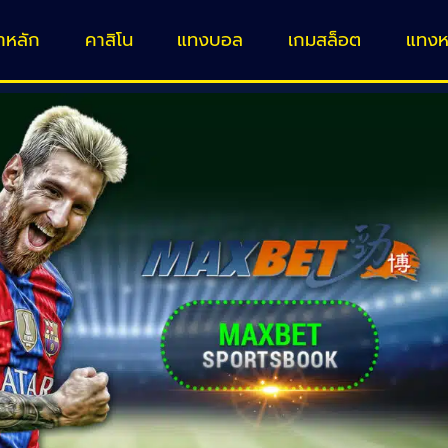
าหลัก
คาสิโน
แทงบอล
เกมสล็อต
แทง