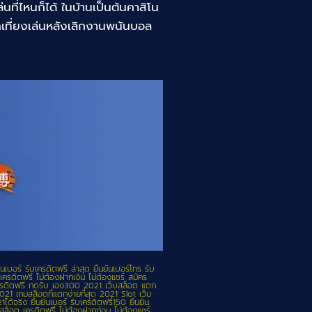
นที่ไหนก็ได้ ในบ้านเป็นต้นคาสิโน
กเที่ยงเล่นหลังเลิกงานพนันบอล
เบอร์ รับเครดิตฟรี ล่าสุด ยืนยันเบอร์โทร รับ
บเครดิตฟรี ไม่ต้องฝากเงิน ไม่ต้องแชร์ สมัคร
1 เครดิตฟรี กดรับ เอง300 2021 เว็บสล็อต แตก
21 เกมสล็อตที่แตกง่ายที่สุด 2021 Slot เว็บ
ได้จริง ยืนยันเบอร์ รับเครดิตฟรี150 ยืนยัน
สล็อต เครดิตฟรี ไม่ต้องฝากก่อน ไม่ต้องแชร์