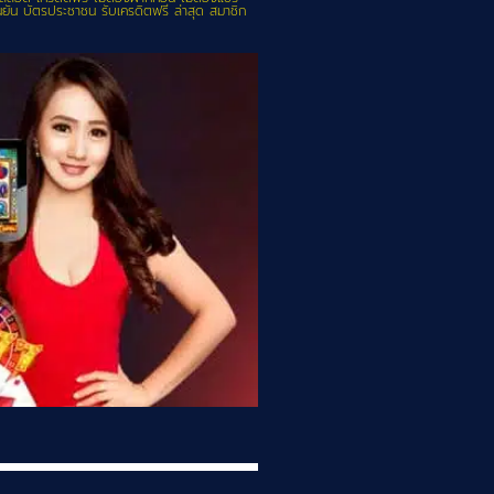
ืนยัน บัตรประชาชน รับเครดิตฟรี ล่าสุด สมาชิก