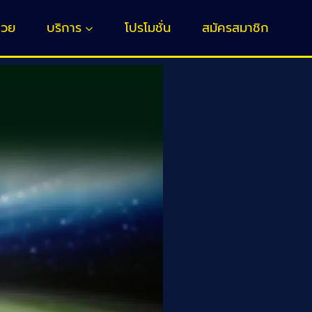
หวย
บริการ
โปรโมชั่น
สมัครสมาชิก