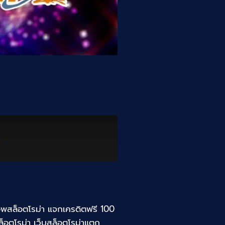
อพสล็อตโรม่า แจกเครดิตฟรี 100
ล็อตโรม่า เว็บสล็อตโรม่าแตก