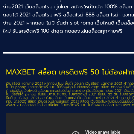
ง่าย2021 เว็บสล็อตโรม่า joker สมัครใหม่โบนัส 100% สล็อต 
ถอนได้ 2021 สล็อตโรม่าฟรี สล็อตโรม่า888 สล็อต โรม่า แจกเ
ง่าย 2021 ฝากถอน ไม่มี ขั้นต่ํา slot roma เว็บไหนดี เว็บสล
ใหม่ รับเครดิตฟรี 100 ล่าสุด ทดลองเล่นสล็อตทุกค่ายฟรี
MAXBET สล็อต เครดิตฟรี 50 ไม่ต้องฝากก่
เว็บสล็อต แตกง่าย 2021 ฝากถอน ไม่มี ขั้นต่ํา วอเลท เว็บสล็อต แตกง่าย 2021 ฝากถอน ไ
โบนัส pantip แจกเครดิตฟรี 100 ไม่ต้องฝาก ไม่ต้องแชร์ ล่าสุด สล็อต ทดลองเล่นฟรี ถอนไ
ดี เล่นสล็อตเว็บไหนดี สล็อตฝากถอนไม่มีขั้นต่ําแตกง่าย เว็บสล็อตแตกบ่อย 2021 เว็บสล็
โน เชื่อถือได้ pantip ยืนยัน บัตรประชาชน รับเครดิตฟรี 2021 ยืนยัน ตัว ต้น รับเครดิ
ยืนยันเบอร์ล่าสุด 2021 ออนไลน์ สล็อต เว็บใหญ่ เว็บสล็อต แตกง่าย 2021 ฝากถอน ไม่มี
ถอน ได้2020 สล็อต เว็บตรงไม่ผ่านเอเย่นต์ 2021 สล็อต เว็บตรงไม่ผ่านเอเย่นต์ไม่มีขั
จริง2020 สล็อตออนไลน์ สมาชิกใหม่ รับเครดิตฟรี 100 ไม่ต้องฝาก สล็อต แจก user ท