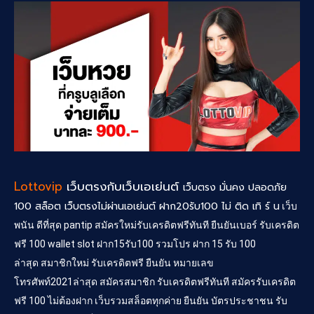
Lottovip
เว็บตรงกับเว็บเอเย่นต์
เว็บตรง มั่นคง ปลอดภัย
100
สล็อต เว็บตรงไม่ผ่านเอเย่นต์
ฝาก20รับ100 ไม่ ติด เทิ ร์ น
เว็บ
พนัน ดีที่สุด pantip
สมัครใหม่รับเครดิตฟรีทันที
ยืนยันเบอร์ รับเครดิต
ฟรี 100
wallet slot ฝาก15รับ100
รวมโปร ฝาก 15 รับ 100
ล่าสุด
สมาชิกใหม่ รับเครดิตฟรี ยืนยัน หมายเลข
โทรศัพท์2021ล่าสุด
สมัครสมาชิก รับเครดิตฟรีทันที
สมัครรับเครดิต
ฟรี 100 ไม่ต้องฝาก
เว็บรวมสล็อตทุกค่าย
ยืนยัน บัตรประชาชน รับ