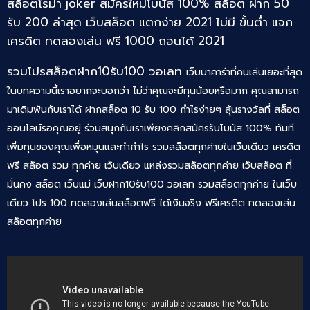
สล็อตโรม่า joker สมัครใหม่โบนัส 100% สล็อต ฝาก 50
รับ 200 ล่าสุด เว็บสล็อต แตกง่าย 2021 ไม่มี ขั้นต่ำ แจก
เครดิต ทดลองเล่น ฟรี 1000 ถอนได้ 2021
รวมโปรสล็อตฝาก10รับ100 วอเลท
เว็บบาคาร่าที่คนเล่นเยอะที่สุด
ในบทความนี้เราอยากจะบอกว่า ไม่ว่าคุณจะมีทุนน้อยหรือมาก คุณสามารถ
มาเดิมพันกับเราได้ ฝากสล็อต 10 รับ 100 กำไรง่ายๆ ลุ้นรางวัลที่ สล็อต
ออนไลน์รอคุณอยู่ ร่วมสนุกกับเราเพียงคลิกสมัครรับโบนัส 100% ทันที
เพิ่มทุนของคุณเพื่อหมุนและทำกำไร รวมสล็อตทุกค่ายในเว็บเดียว เครดิต
ฟรี
สล็อต รวม ทุกค่าย เว็บเดียว
แหล่งรวมสล็อตทุกค่าย
เว็บสล็อต ที่
มั่นคง
สล็อต เว็บแม่
เว็บฝาก10รับ100 วอเลท
รวมสล็อตทุกค่าย ในเว็บ
เดียว โปร 100
ทดลองเล่นสล็อตฟรี ได้เงินจริง
ฟรีเครดิต ทดลองเล่น
สล็อตทุกค่าย