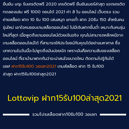
ยืนยัน otp รับเครดิตฟรี 2020
เครดิตฟรี ยืนยันเบอร์ล่าสุด
แจกเครดิต
ทดลองเล่น ฟรี 1000 ถอนได้ 2021
ค่า สิ โน ออนไลน์ เว็บตรง
รวม
ค่ายสล็อต ฝาก 10 รับ 100 เล่นสนุก แทงต่ำ ฝาก 20รับ 150 สำหรับคน
รุ่นใหม่ เอาใจคนชอบเกมสล็อตออนไลน์ ไม่มีเงินฝากขั้นต่ำ เหมาะกับคนรุ่น
ใหม่ที่สุด! เมื่อพูดถึงเกมออนไลน์ด้วยเงินจริง คุณไม่สามารถหลีกหนีจาก
เกมสล็อตออนไลน์ได้ ที่สามารถให้ประโยชน์กับคุณได้อย่างมหาศาล ซึ่ง
บทความในวันนี้จะไม่พูดถึงมันบ่อยนัก เพราะมันคือความลับของสล็อต
ออนไลน์ ที่เรานำมาฝากกันว่าจะน่าสนใจขนาดไหน ติดตามไปรู้กันได้
เลย!
ฝาก15รับ100 วอเลท2021
เกมส์สล็อต ฝาก 15 รับ100
ล่าสุด
ฝาก15รับ100ล่าสุด2021
Lottovip ฝาก15รับ100ล่าสุด2021
รวมโปรสล็อตฝาก10รับ100 วอเลท