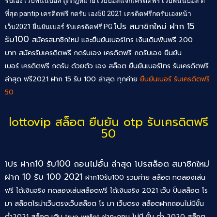
รับเอง
เว็บพนันบอล ถูกกฎหมาย
เว็บบอลแจกเครดิตฟรี
เว็บพนันบอล ดี
ที่สุด pantip
เครดิตฟรี กดรับ เอง50 2021
เครดิตฟรีกดรับเองหน้า
โปร สมาชิกใหม่ ฝาก 15
เว็บ2021
ยืนยันเบอร์ รับเครดิตฟรี PG
รับ100
สมัครสมาชิกใหม่ และยืนยันเบอร์โทร เงินเดิมพันฟรี 200
บาท
สมัครรับเครดิตฟรี กดรับเอง
เครดิตฟรี กดรับเอง ยืนยัน
เบอร์
เครดิตฟรี กดรับ ด้วยตัว เอง
สล็อต ยืนยันเบอร์โทร รับเครดิตฟรี
ล่าสุด ฟรี2021
ฝาก 15 รับ 100 ล่าสุด ทุกค่าย
ยืนยันเบอร์ รับเครดิตฟรี
50
lottovip สล็อต ยืนยัน otp รับเครดิตฟรี
50
โปร ฝาก10 รับ100 ถอนไม่อั้น ล่าสุด โปรสล็อต สมาชิกใหม่
ฝาก 10 รับ 100 2021
ฝาก10รับ100 รวมค่าย
สล็อต ทดลองเล่น
ฟรี ได้เงินจริง
ทดลองเล่นสล็อตฟรี ได้เงินจริง 2021
เว็บ ปั่นสล็อต โร
มา
สล็อตโรม่าเว็บตรง
เว็บสล็อต โร มา เว็บตรง
สล็อตฝากถอนไม่มีขั้น
ต่ํา2021
สล็อต เติม true wallet ฝาก-ถอน ไม่มี ขั้น ต่ํา 2020
สล็อต