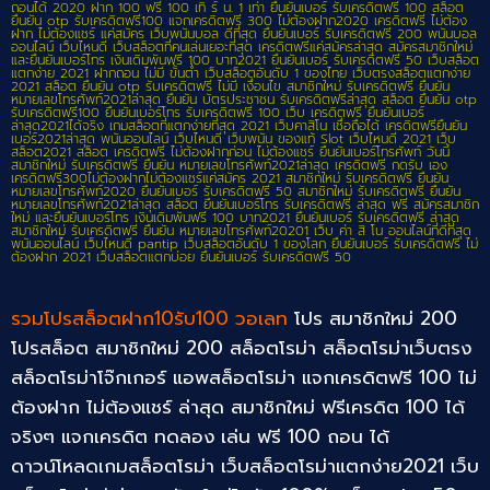
ถอนได้ 2020 ฝาก 100 ฟรี 100 เทิ ร์ น. 1 เท่า ยืนยันเบอร์ รับเครดิตฟรี 100 สล็อต
ยืนยัน otp รับเครดิตฟรี100 แจกเครดิตฟรี 300 ไม่ต้องฝาก2020 เครดิตฟรี ไม่ต้อง
ฝาก ไม่ต้องแชร์ แค่สมัคร เว็บพนันบอล ดีที่สุด ยืนยันเบอร์ รับเครดิตฟรี 200 พนันบอล
ออนไลน์ เว็บไหนดี เว็บสล็อตที่คนเล่นเยอะที่สุด เครดิตฟรีแค่สมัครล่าสุด สมัครสมาชิกใหม่
และยืนยันเบอร์โทร เงินเดิมพันฟรี 100 บาท2021 ยืนยันเบอร์ รับเครดิตฟรี 50 เว็บสล็อต
แตกง่าย 2021 ฝากถอน ไม่มี ขั้นต่ำ เว็บสล็อตอันดับ 1 ของไทย เว็บตรงสล็อตแตกง่าย
2021 สล็อต ยืนยัน otp รับเครดิตฟรี ไม่มี เงื่อนไข สมาชิกใหม่ รับเครดิตฟรี ยืนยัน
หมายเลขโทรศัพท์2021ล่าสุด ยืนยัน บัตรประชาชน รับเครดิตฟรีล่าสุด สล็อต ยืนยัน otp
รับเครดิตฟรี100 ยืนยันเบอร์โทร รับเครดิตฟรี 100 เว็บ เครดิตฟรี ยืนยันเบอร์
ล่าสุด2021ได้จริง เกมสล็อตที่แตกง่ายที่สุด 2021 เว็บคาสิโน เชื่อถือได้ เครดิตฟรียืนยัน
เบอร์2021ล่าสุด พนันออนไลน์ เว็บไหนดี เว็บพนัน ของแท้ Slot เว็บไหนดี 2021 เว็บ
สล็อต2021 สล็อต เครดิตฟรี ไม่ต้องฝากก่อน ไม่ต้องแชร์ ยืนยันเบอร์โทรศัพท์ วันนี้
สมาชิกใหม่ รับเครดิตฟรี ยืนยัน หมายเลขโทรศัพท์2021ล่าสุด เครดิตฟรี กดรับ เอง
เครดิตฟรี300ไม่ต้องฝากไม่ต้องแชร์แค่สมัคร 2021 สมาชิกใหม่ รับเครดิตฟรี ยืนยัน
หมายเลขโทรศัพท์2020 ยืนยันเบอร์ รับเครดิตฟรี 50 สมาชิกใหม่ รับเครดิตฟรี ยืนยัน
หมายเลขโทรศัพท์2021ล่าสุด สล็อต ยืนยันเบอร์โทร รับเครดิตฟรี ล่าสุด ฟรี สมัครสมาชิก
ใหม่ และยืนยันเบอร์โทร เงินเดิมพันฟรี 100 บาท2021 ยืนยันเบอร์ รับเครดิตฟรี ล่าสุด
สมาชิกใหม่ รับเครดิตฟรี ยืนยัน หมายเลขโทรศัพท์20201 เว็บ ค่า สิ โน ออนไลน์ที่ดีที่สุด
พนันออนไลน์ เว็บไหนดี pantip เว็บสล็อตอันดับ 1 ของโลก ยืนยันเบอร์ รับเครดิตฟรี ไม่
ต้องฝาก 2021 เว็บสล็อตแตกบ่อย ยืนยันเบอร์ รับเครดิตฟรี 50
รวมโปรสล็อตฝาก10รับ100 วอเลท
โปร สมาชิกใหม่ 200
โปรสล็อต สมาชิกใหม่ 200 สล็อตโรม่า สล็อตโรม่าเว็บตรง
สล็อตโรม่าโจ๊กเกอร์ แอพสล็อตโรม่า แจกเครดิตฟรี 100 ไม่
ต้องฝาก ไม่ต้องแชร์ ล่าสุด สมาชิกใหม่ ฟรีเครดิต 100 ได้
จริงๆ แจกเครดิต ทดลอง เล่น ฟรี 100 ถอน ได้
ดาวน์โหลดเกมสล็อตโรม่า เว็บสล็อตโรม่าแตกง่าย2021 เว็บ