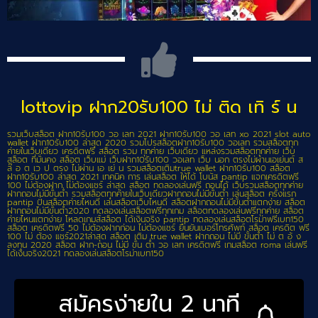
lottovip ฝาก20รับ100 ไม่ ติด เทิ ร์ น
รวมเว็บสล็อต ฝาก10รับ100 วอ เลท 2021 ฝาก10รับ100 วอ เลท xo 2021 slot auto
wallet ฝาก10รับ100 ล่าสุด 2020 รวมโปรสล็อตฝาก10รับ100 วอเลท รวมสล็อตทุก
ค่ายในเว็บเดียว เครดิตฟรี สล็อต รวม ทุกค่าย เว็บเดียว แหล่งรวมสล็อตทุกค่าย เว็บ
สล็อต ที่มั่นคง สล็อต เว็บแม่ เว็บฝาก10รับ100 วอเลท เว็บ นอก ตรงไม่ผ่านเอเย่นต์ ส
ล๊ อ ต เว ป ตรง ไม่ผ่าน เอ เย่ น รวมสล็อตเติมtrue wallet ฝาก10รับ100 สล็อต
ฝาก10รับ100 ล่าสุด 2021 เทคนิค การ เล่นสล็อต ให้ได้ โบนัส pantip แจกเครดิตฟรี
100 ไม่ต้องฝาก ไม่ต้องแชร์ ล่าสุด สล็อต ทดลองเล่นฟรี ถอนได้ เว็บรวมสล็อตทุกค่าย
ฝากถอนไม่มีขั้นต่ํา รวมสล็อตทุกค่ายในเว็บเดียวฝากถอนไม่มีขั้นต่ํา เล่นสล็อต ครั้งแรก
pantip ปั่นสล็อตค่ายไหนดี เล่นสล็อตเว็บไหนดี สล็อตฝากถอนไม่มีขั้นต่ําแตกง่าย สล็อต
ฝากถอนไม่มีขั้นต่ํา2020 ทดลองเล่นสล็อตฟรีทุกเกม สล็อตทดลองเล่นฟรีทุกค่าย สล็อต
ค่ายไหนแตกง่าย โหลดเกมส์สล็อต ได้เงินจริง pantip ทดลองเล่นสล็อตโรม่าฟรีเบท150
สล็อต เครดิตฟรี 50 ไม่ต้องฝากก่อน ไม่ต้องแชร์ ยืนยันเบอร์โทรศัพท์ สล็อต เครดิต ฟรี
100 ไม่ ต้อง แชร์2021ล่าสุด สล็อต เติม true wallet ฝากถอน ไม่มี ขั้นต่ำ ไม่ ต อ้ ง
ลงทุน 2020 สล็อต ฝาก-ถอน ไม่มี ขั้น ต่ํา วอ เลท เครดิตฟรี เกมสล็อต roma เล่นฟรี
ได้เงินจริง2021 ทดลองเล่นสล็อตโรม่าเบท150
สมัครง่ายใน 2 นาที