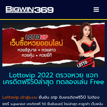
Lottovip 2022 ตรวจหวย แจก
เครดิตฟรี50ล่าสุด ทดลองเล่น Free
Lottovip เข้าสู่ระบบ
ยืนยัน otp รับเครดิตฟรี50 ไม่ต้อง
แชร์
superslot เครดิตฟรี 50 ยืนยันเบอร์ ใหม่ล่าสุด
หาลูกค้า เว็บพนัน