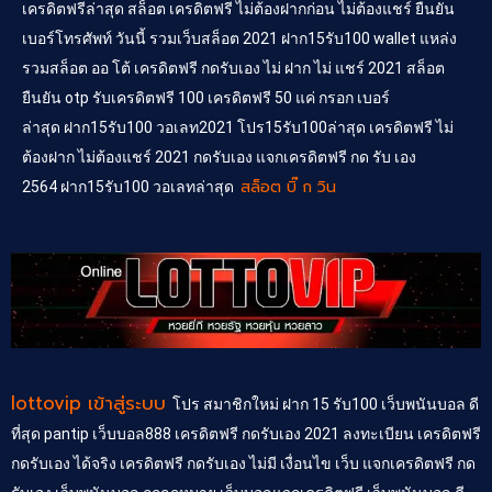
เครดิตฟรีล่าสุด
สล็อต เครดิตฟรี ไม่ต้องฝากก่อน ไม่ต้องแชร์ ยืนยัน
เบอร์โทรศัพท์ วันนี้
รวมเว็บสล็อต 2021
ฝาก15รับ100 wallet
แหล่ง
รวมสล็อต ออ โต้
เครดิตฟรี กดรับเอง ไม่ ฝาก ไม่ แชร์ 2021
สล็อต
ยืนยัน otp รับเครดิตฟรี 100
เครดิตฟรี 50 แค่ กรอก เบอร์
ล่าสุด
ฝาก15รับ100 วอเลท2021
โปร15รับ100ล่าสุด
เครดิตฟรี ไม่
ต้องฝาก ไม่ต้องแชร์ 2021 กดรับเอง
แจกเครดิตฟรี กด รับ เอง
สล็อต บิ๊ ก วิน
2564
ฝาก15รับ100 วอเลทล่าสุด
lottovip เข้าสู่ระบบ
โปร สมาชิกใหม่ ฝาก 15 รับ100
เว็บพนันบอล ดี
ที่สุด pantip
เว็บบอล888
เครดิตฟรี กดรับเอง 2021 ลงทะเบียน
เครดิตฟรี
กดรับเอง ได้จริง
เครดิตฟรี กดรับเอง ไม่มี เงื่อนไข
เว็บ แจกเครดิตฟรี กด