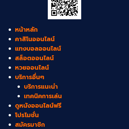
หน้าหลัก
คาสิโนออนไลน์
แทงบอลออนไลน์
สล็อตออนไลน์
หวยออนไลน์
บริการอื่นๆ
บริการแนะนำ
เทคนิคการเล่น
ดูหนังออนไลน์ฟรี
โปรโมชั่น
สมัครมาชิก