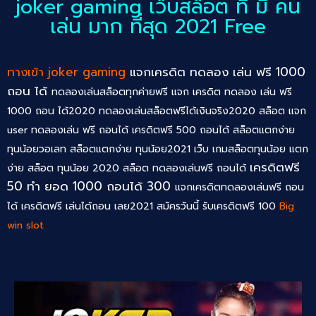
joker gaming เว็บสล็อต ที่ มี คน
เล่น มาก ที่สุด 2021 Free
ทางเข้า joker gaming
แจกเครดิต ทดลอง เล่น ฟรี 1000
ถอน ได้
ทดลองเล่นสล็อตทุกค่ายฟรี
แจก เครดิต ทดลอง เล่น ฟรี
1000 ถอน ได้2020
ทดลองเล่นสล็อตฟรีได้เงินจริง2020
สล็อต แจก
user ทดลองเล่น ฟรี ถอนได้
เครดิตฟรี 500 ถอนได้
สล็อตแตกง่าย
ทุนน้อยวอเลท
สล็อตแตกง่าย ทุนน้อย2021
เว็บ เกมสล็อตทุนน้อย แตก
เครดิตฟรี
ง่าย
สล็อต ทุนน้อย 2020
สล็อต ทดลองเล่นฟรี ถอนได้
50 ทํา ยอด 1000 ถอนได้ 300
แจกเครดิตทดลองเล่นฟรี ถอน
ได้
เครดิตฟรี เล่นได้ถอน เลย2021
สมัครวันนี้ รับเครดิตฟรี 100
Big
win slot