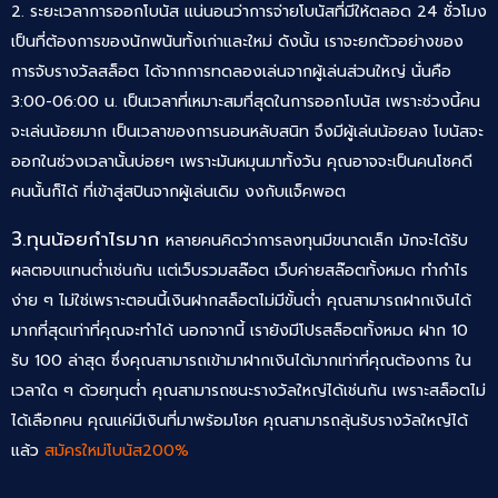
2. ระยะเวลาการออกโบนัส
แน่นอนว่าการจ่ายโบนัสที่มีให้ตลอด 24 ชั่วโมง
เป็นที่ต้องการของนักพนันทั้งเก่าและใหม่ ดังนั้น เราจะยกตัวอย่างของ
การจับรางวัลสล็อต ได้จากการทดลองเล่นจากผู้เล่นส่วนใหญ่ นั่นคือ
3:00-06:00 น. เป็นเวลาที่เหมาะสมที่สุดในการออกโบนัส เพราะช่วงนี้คน
จะเล่นน้อยมาก เป็นเวลาของการนอนหลับสนิท จึงมีผู้เล่นน้อยลง โบนัสจะ
ออกในช่วงเวลานั้นบ่อยๆ เพราะมันหมุนมาทั้งวัน คุณอาจจะเป็นคนโชคดี
คนนั้นก็ได้ ที่เข้าสู่สปินจากผู้เล่นเดิม งงกับแจ็คพอต
3.ทุนน้อยกำไรมาก
หลายคนคิดว่าการลงทุนมีขนาดเล็ก มักจะได้รับ
ผลตอบแทนต่ำเช่นกัน แต่เว็บรวมสล๊อต เว็บค่ายสล๊อตทั้งหมด ทำกำไร
ง่าย ๆ ไม่ใช่เพราะตอนนี้เงินฝากสล็อตไม่มีขั้นต่ำ คุณสามารถฝากเงินได้
มากที่สุดเท่าที่คุณจะทำได้ นอกจากนี้ เรายังมีโปรสล็อตทั้งหมด ฝาก 10
รับ 100 ล่าสุด ซึ่งคุณสามารถเข้ามาฝากเงินได้มากเท่าที่คุณต้องการ ใน
เวลาใด ๆ ด้วยทุนต่ำ คุณสามารถชนะรางวัลใหญ่ได้เช่นกัน เพราะสล็อตไม่
ได้เลือกคน คุณแค่มีเงินที่มาพร้อมโชค คุณสามารถลุ้นรับรางวัลใหญ่ได้
แล้ว
สมัครใหม่โบนัส200%