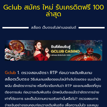
Gclub สมัคร ใหม่ รับเครดิตฟรี 100
ล่าสุด
สล็อต เว็บตรงไม่ผ่านเอเย่นต์
Gclub
1. ตรวจสอบอัตรา RTP ก่อนวางเดิมพันเกม
สล็อตเว็บตรง
วิธีเล่นเกมสล็อตออนไลน์ทำเงินโดยตรง แนะนำนัก
พนัน เช็คอัตราการจ่าย หรือที่เราเรียกกันว่า RTP ของเกมสล็อตที่คุณ
ต้องการเล่น ก่อนวางเดิมพันจริง นักพนันต้องแน่ใจว่าอัตราการจ่าย
เท่าที่ต้องการ และเป็นไปตามความจริงเท่านั้นหรือไม่? ตรวจสอบการ
จ่ายเงินอย่างรอบคอบก่อนวางเดิมพันจริง เพื่อความมั่นใจ และหมุน