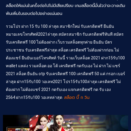
สล็อตให้แม่นในครั้งต่อไปไม่มีเสียเปรียบ เกมสล็อตนี้มั่นใจว่าจะวางเดิม
พันเพิ่มในรอบต่อไปอย่างแน่นอน
รวมโปร ฝาก 15 รับ 100 ล่าสุด
สมาชิกใหม่ รับเครดิตฟรี ยืนยัน
หมายเลขโทรศัพท์2021ล่าสุด
สมัครสมาชิก รับเครดิตฟรีทันที
สมัคร
รับเครดิตฟรี 100 ไม่ต้องฝาก
เว็บรวมสล็อตทุกค่าย
ยืนยัน บัตร
ประชาชน รับเครดิตฟรีล่าสุด
สล็อต เครดิตฟรี ไม่ต้องฝากก่อน ไม่
ต้องแชร์ ยืนยันเบอร์โทรศัพท์ วันนี้
รวมเว็บสล็อต 2021
ฝาก15รับ100
wallet
แหล่ง รวมสล็อต ออ โต้
เครดิตฟรี กดรับเอง ไม่ ฝาก ไม่ แชร์
2021
สล็อต ยืนยัน otp รับเครดิตฟรี 100
เครดิตฟรี 50 แค่ กรอก เบอร์
ล่าสุด
ฝาก15รับ100 วอเลท2021
โปร15รับ100ล่าสุด
เครดิตฟรี ไม่
ต้องฝาก ไม่ต้องแชร์ 2021 กดรับเอง
แจกเครดิตฟรี กด รับ เอง
สล็อต บิ๊ ก วิน
2564
ฝาก15รับ100 วอเลทล่าสุด