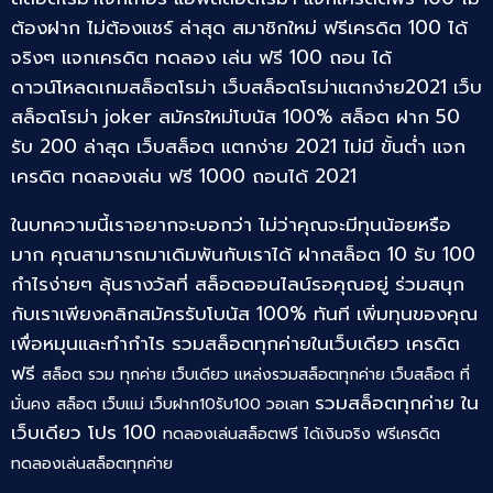
ต้องฝาก ไม่ต้องแชร์ ล่าสุด สมาชิกใหม่ ฟรีเครดิต 100 ได้
จริงๆ แจกเครดิต ทดลอง เล่น ฟรี 100 ถอน ได้
ดาวน์โหลดเกมสล็อตโรม่า เว็บสล็อตโรม่าแตกง่าย2021 เว็บ
สล็อตโรม่า joker สมัครใหม่โบนัส 100% สล็อต ฝาก 50
รับ 200 ล่าสุด เว็บสล็อต แตกง่าย 2021 ไม่มี ขั้นต่ำ แจก
เครดิต ทดลองเล่น ฟรี 1000 ถอนได้ 2021
ในบทความนี้เราอยากจะบอกว่า ไม่ว่าคุณจะมีทุนน้อยหรือ
มาก คุณสามารถมาเดิมพันกับเราได้ ฝากสล็อต 10 รับ 100
กำไรง่ายๆ ลุ้นรางวัลที่ สล็อตออนไลน์รอคุณอยู่ ร่วมสนุก
กับเราเพียงคลิกสมัครรับโบนัส 100% ทันที เพิ่มทุนของคุณ
เพื่อหมุนและทำกำไร รวมสล็อตทุกค่ายในเว็บเดียว เครดิต
ฟรี
สล็อต รวม ทุกค่าย เว็บเดียว
แหล่งรวมสล็อตทุกค่าย
เว็บสล็อต ที่
รวมสล็อตทุกค่าย ใน
มั่นคง
สล็อต เว็บแม่
เว็บฝาก10รับ100 วอเลท
เว็บเดียว โปร 100
ทดลองเล่นสล็อตฟรี ได้เงินจริง
ฟรีเครดิต
ทดลองเล่นสล็อตทุกค่าย