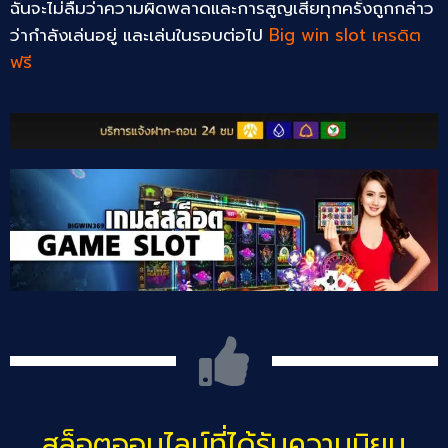
ฉันจะไม่ลืมว่าความผิดพลาดและการสูญเสียทุกครั้งถูกกล่าว
ว่ากำลังเล่นอยู่ และเล่นในรอบต่อไป
Big win slot เครดิต
ฟรี
สล็อตออนไลน์ที่ได้รับความนิยม