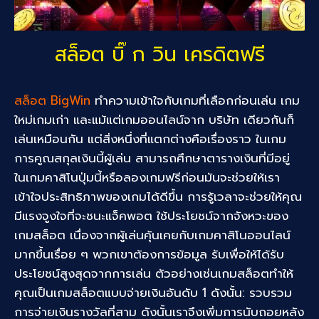
สล็อต บิ๊ ก วิน เครดิตฟรี
สล็อต BigWin
ทำความเข้าใจกับเกมที่เลือกก่อนเล่น เกม
ใหม่เกมเก่า และแม้แต่เกมออนไลน์จาก บริษัท เดียวกันก็
เล่นเหมือนกัน แต่สิ่งหนึ่งที่แตกต่างคือเรื่องราว ในเกม
การคูณสกุลเงินนี้ผู้เล่น สามารถศึกษาตารางเงินที่มีอยู่
ในเกมคาสิโนปุ่มนี้หรือลองเกมฟรีก่อนมันจะช่วยให้เรา
เข้าใจประสิทธิภาพของเกมได้ดีขึ้น การรู้เวลาจะช่วยให้คุณ
มีแรงจูงใจที่จะชนะแจ็คพอต ใช้ประโยชน์จากจังหวะของ
เกมสล็อต เนื่องจากผู้เล่นคุ้นเคยกับเกมคาสิโนออนไลน์
มากขึ้นเรื่อย ๆ พวกเขาต้องการข้อมูล รับเพื่อให้ได้รับ
ประโยชน์สูงสุดจากการเล่น ตัวอย่างเช่นเกมสล็อตทำให้
คุณเป็นเกมสล็อตแบบจ่ายเงินอันดับ 1 ดังนั้น: รวบรวม
การจ่ายเงินรางวัลที่สาม ดังนั้นเราจึงเพิ่มการนับถอยหลัง