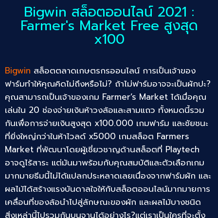
Bigwin สล็อตออนไลน์ 2021 :
Farmer's Market Free สูงสุด
x100
Bigwin
สล็อตตลาดเกษตรกรออนไลน์ การเป็นเจ้าของ
ฟาร์มทำให้คุณคิดไม่ถึงหรือไม่? ถ้าไม่ฟาร์มอาจจะเป็นผักปะ?
คุณสามารถเป็นเจ้าของเกม Farmer’s Market ได้เมื่อคุณ
เล่นใน 20 ช่องจ่ายเงินห้าวงล้อและสามแถว ทั้งหมดนี้รวม
กันเพื่อการจ่ายเงินสูงสุด x100.000 เกมฟาร์ม และชัยชนะ
ที่ยิ่งใหญ่กว่าในห้าไวลด์ x5000 เกมสล็อต Farmers
Market ที่พัฒนาโดยผู้เชี่ยวชาญด้านสล็อตที่ Playtech
อาจดูไร้สาระ แต่มันมาพร้อมกับคุณสมบัติและตัวเลือกเกม
มากมายธีมนี้ไม่ได้แปลกประหลาดเลยเนื่องจากฟาร์มผัก และ
ผลไม้ได้สร้างแรงบันดาลใจให้กับสล็อตออนไลน์มากมายการ
เคลื่อนที่ของล้อนำไปสู่ลักษณะของผัก และผลไม้บางชนิด
สิ่งเหล่านี้ไปรวมกันบนจานได้อย่างไร?แต่เราเป็นใครที่จะตั้ง