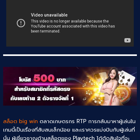
สล็อต big win
ตลาดเกษตรกร RTP การกลับมาหาผู้เล่นใน
เกมนี้เป็นเรื่องที่สับสนเล็กน้อย และเราควรแบ่งปันกับผู้เล่นที่
นั่น ผู้เชี่ยวชาญด้านสล็อตของ Playtech ได้ตัดสินใจที่จะ