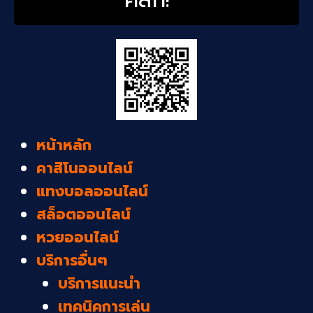
หน้าหลัก
คาสิโนออนไลน์
แทงบอลออนไลน์
สล็อตออนไลน์
หวยออนไลน์
บริการอื่นๆ
บริการแนะนำ
เทคนิคการเล่น