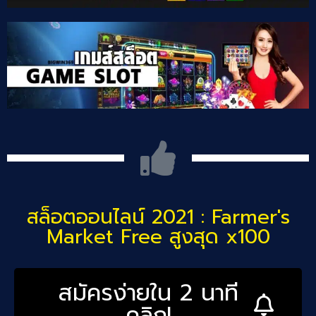
สล็อตออนไลน์ 2021 : Farmer's
Market Free สูงสุด x100
สมัครง่ายใน 2 นาที
คลิก!