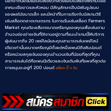
นอกจากนี้ยังมีแอปเปิ้ลเขียวกล้วยแอปเปิ้ลแดงพริกมะเขือ
เทศมะเขือยาวและหัวหอม มีสัญลักษณ์โบนัสในรูปแบบ
ของผลไม้ขนาดเล็ก และมีหน้าที่ในการเรียกโบนัสเกมวิธี
เล่นสล็อตตลาดเกษตรกร ในการเริ่มเล่นสล็อต Farmers
Market คุณต้องเลือกขนาดเหรียญของคุณเพื่อเล่นตาม
จำนวนช่องจ่ายเงินที่ใช้งานอยู่ตามที่แนะนำเกมนี้ให้บริการ
ผู้เล่นมากถึง 20 เพย์ไลน์และคุณสามารถเล่นเพย์ไลน์
เดียวเท่านั้นขนาดเหรียญมีตั้งแต่หนึ่งเพนนีถึงสิบปอนด์
หรือหน่วยสกุลเงินของคุณจำนวนเงินที่น้อยที่สุดที่คุณ
สามารถเล่นได้คือเพนนีเดียวและเงินเดิมพันที่แพงที่สุดต่อ
การหมุนจะอยู่ที่ 200 ปอนด์
สล็อต บิ๊ ก วิน