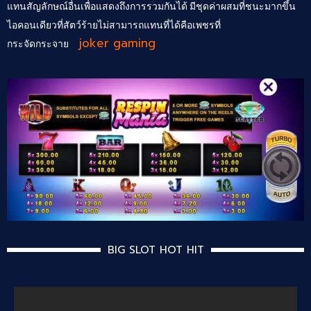
แทนสัญลักษณ์อื่นเพื่อแสดงถึงการรวมกันได้ มีชุดค่าผสมที่ชนะมากขึ้น
ไอคอนเดียวที่สัตว์ร้ายไม่สามารถแทนที่ได้คือเพชรที่
joker gaming
กระจัดกระจาย
BIG SLOT HOT HIT