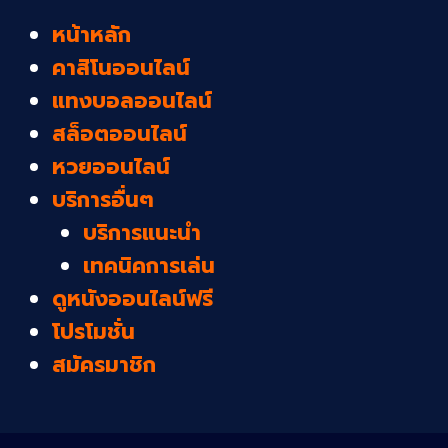
หน้าหลัก
คาสิโนออนไลน์
แทงบอลออนไลน์
สล็อตออนไลน์
หวยออนไลน์
บริการอื่นๆ
บริการแนะนำ
เทคนิคการเล่น
ดูหนังออนไลน์ฟรี
โปรโมชั่น
สมัครมาชิก