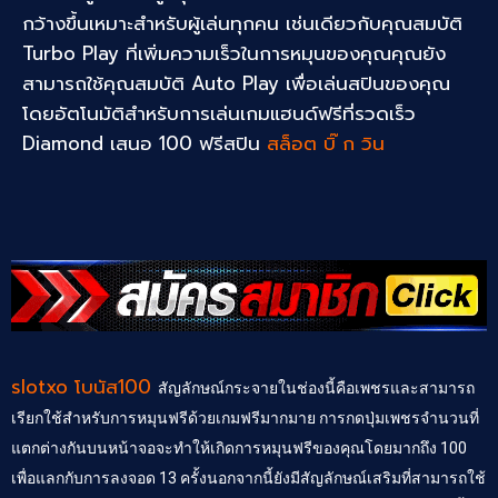
กว้างขึ้นเหมาะสำหรับผู้เล่นทุกคน เช่นเดียวกับคุณสมบัติ
Turbo Play ที่เพิ่มความเร็วในการหมุนของคุณคุณยัง
สามารถใช้คุณสมบัติ Auto Play เพื่อเล่นสปินของคุณ
โดยอัตโนมัติสำหรับการเล่นเกมแฮนด์ฟรีที่รวดเร็ว
Diamond เสนอ 100 ฟรีสปิน
สล็อต บิ๊ ก วิน
slotxo โบนัส100
สัญลักษณ์กระจายในช่องนี้คือเพชรและสามารถ
เรียกใช้สำหรับการหมุนฟรีด้วยเกมฟรีมากมาย การกดปุ่มเพชรจำนวนที่
แตกต่างกันบนหน้าจอจะทำให้เกิดการหมุนฟรีของคุณโดยมากถึง 100
เพื่อแลกกับการลงจอด 13 ครั้งนอกจากนี้ยังมีสัญลักษณ์เสริมที่สามารถใช้